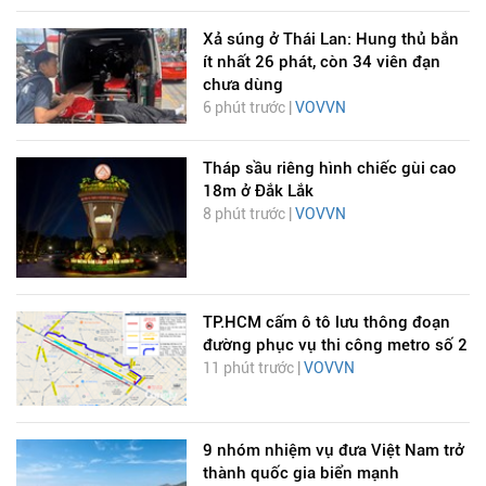
Xả súng ở Thái Lan: Hung thủ bắn
ít nhất 26 phát, còn 34 viên đạn
chưa dùng
6 phút trước |
VOVVN
Tháp sầu riêng hình chiếc gùi cao
18m ở Đắk Lắk
8 phút trước |
VOVVN
TP.HCM cấm ô tô lưu thông đoạn
đường phục vụ thi công metro số 2
11 phút trước |
VOVVN
9 nhóm nhiệm vụ đưa Việt Nam trở
thành quốc gia biển mạnh