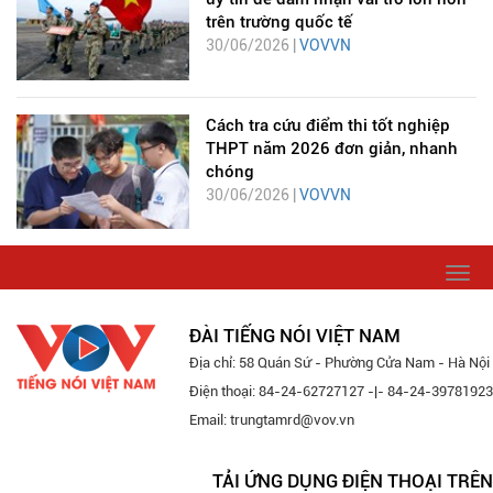
trên trường quốc tế
30/06/2026 |
VOVVN
Cách tra cứu điểm thi tốt nghiệp
THPT năm 2026 đơn giản, nhanh
chóng
30/06/2026 |
VOVVN
Togg
navi
ĐÀI TIẾNG NÓI VIỆT NAM
Địa chỉ: 58 Quán Sứ - Phường Cửa Nam - Hà Nội
Điện thoại: 84-24-62727127 -|- 84-24-39781923
Email: trungtamrd@vov.vn
TẢI ỨNG DỤNG ĐIỆN THOẠI TRÊN