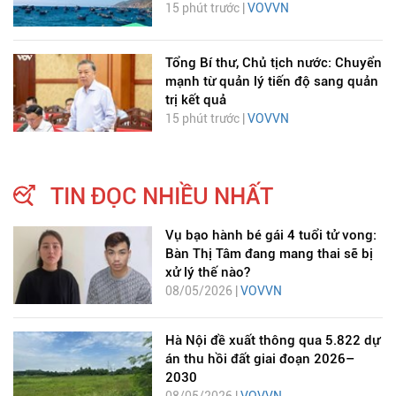
15 phút trước |
VOVVN
Tổng Bí thư, Chủ tịch nước: Chuyển
mạnh từ quản lý tiến độ sang quản
trị kết quả
15 phút trước |
VOVVN
TIN ĐỌC NHIỀU NHẤT
Vụ bạo hành bé gái 4 tuổi tử vong:
Bàn Thị Tâm đang mang thai sẽ bị
xử lý thế nào?
08/05/2026 |
VOVVN
Hà Nội đề xuất thông qua 5.822 dự
án thu hồi đất giai đoạn 2026–
2030
08/05/2026 |
VOVVN