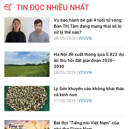
TIN ĐỌC NHIỀU NHẤT
Vụ bạo hành bé gái 4 tuổi tử vong:
Bàn Thị Tâm đang mang thai sẽ bị
xử lý thế nào?
08/05/2026 |
VOVVN
Hà Nội đề xuất thông qua 5.822 dự
án thu hồi đất giai đoạn 2026–
2030
08/05/2026 |
VOVVN
Lý Sơn khuyến cáo không khai thác
cá kình non
11/05/2026 |
VOVVN
Bài thơ "Tiếng nói Việt Nam" của
nhà thơ Giang Nam