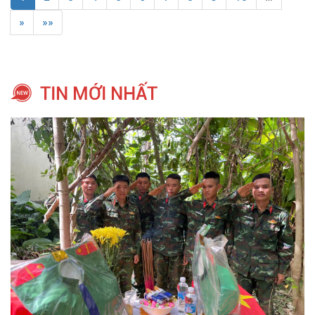
»
»»
TIN MỚI NHẤT