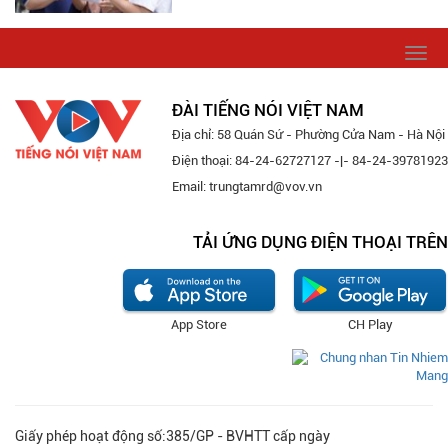
Togg
navi
ĐÀI TIẾNG NÓI VIỆT NAM
Địa chỉ: 58 Quán Sứ - Phường Cửa Nam - Hà Nội
Điện thoại: 84-24-62727127 -|- 84-24-39781923
Email: trungtamrd@vov.vn
TẢI ỨNG DỤNG ĐIỆN THOẠI TRÊN
App Store
CH Play
Giấy phép hoạt động số:385/GP - BVHTT cấp ngày