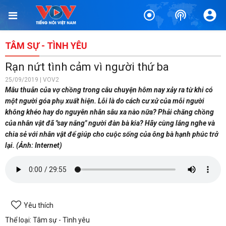
TÂM SỰ - TÌNH YÊU
Rạn nứt tình cảm vì người thứ ba
25/09/2019 | VOV2
Mâu thuẫn của vợ chồng trong câu chuyện hôm nay xảy ra từ khi có
một người góa phụ xuất hiện. Lỗi là do cách cư xử của mỗi người
không khéo hay do nguyên nhân sâu xa nào nữa? Phải chăng chồng
của nhân vật đã "say nắng" người đàn bà kia? Hãy cùng lắng nghe và
chia sẻ với nhân vật để giúp cho cuộc sống của ông bà hạnh phúc trở
lại. (Ảnh: Internet)
Yêu thích
Thể loại: Tâm sự - Tình yêu