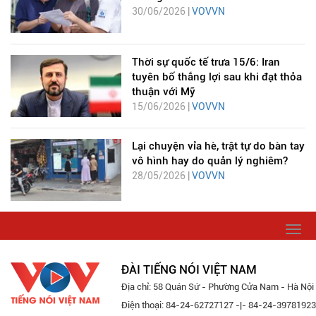
30/06/2026 |
VOVVN
Thời sự quốc tế trưa 15/6: Iran
tuyên bố thắng lợi sau khi đạt thỏa
thuận với Mỹ
15/06/2026 |
VOVVN
Lại chuyện vỉa hè, trật tự do bàn tay
vô hình hay do quản lý nghiêm?
28/05/2026 |
VOVVN
Togg
navi
ĐÀI TIẾNG NÓI VIỆT NAM
Địa chỉ: 58 Quán Sứ - Phường Cửa Nam - Hà Nội
Điện thoại: 84-24-62727127 -|- 84-24-39781923