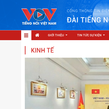
CỔNG THÔNG TIN ĐIỆ
ĐÀI TIẾNG N
GIỚI THIỆU
TIN TỨC SỰ KIỆN
...
...
KINH TẾ