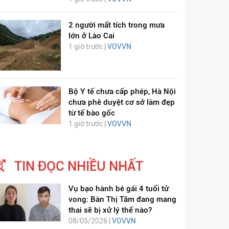
2 người mất tích trong mưa
lớn ở Lào Cai
1 giờ trước |
VOVVN
Bộ Y tế chưa cấp phép, Hà Nội
chưa phê duyệt cơ sở làm đẹp
từ tế bào gốc
1 giờ trước |
VOVVN
ỊCH VIÊM PHỔI COVID-
HÁT LÊN VIỆT NAM
19
TIN ĐỌC NHIỀU NHẤT
Vụ bạo hành bé gái 4 tuổi tử
vong: Bàn Thị Tâm đang mang
thai sẽ bị xử lý thế nào?
08/05/2026 |
VOVVN