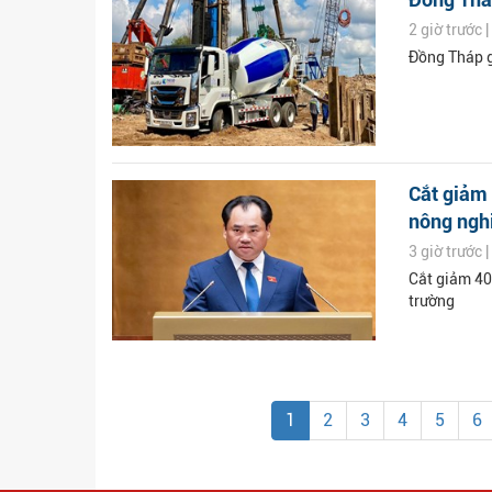
2 giờ trước 
Đồng Tháp g
Cắt giảm 
nông nghi
3 giờ trước 
Cắt giảm 40
trường
1
2
3
4
5
6