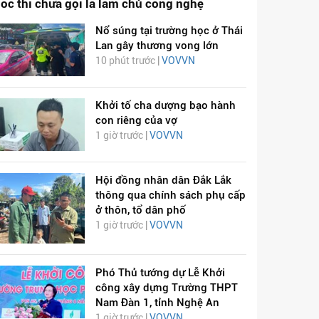
óc thì chưa gọi là làm chủ công nghệ
Nổ súng tại trường học ở Thái
Lan gây thương vong lớn
10 phút trước |
VOVVN
Khởi tố cha dượng bạo hành
con riêng của vợ
1 giờ trước |
VOVVN
Hội đồng nhân dân Đắk Lắk
thông qua chính sách phụ cấp
ở thôn, tổ dân phố
1 giờ trước |
VOVVN
Phó Thủ tướng dự Lễ Khởi
công xây dựng Trường THPT
Nam Đàn 1, tỉnh Nghệ An
1 giờ trước |
VOVVN