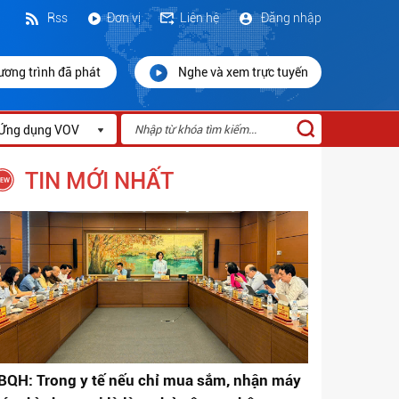
Rss
Đơn vị
Liên hệ
Đăng nhập
ương trình đã phát
Nghe và xem trực tuyến
Ứng dụng VOV
TIN MỚI NHẤT
BQH: Trong y tế nếu chỉ mua sắm, nhận máy