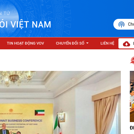
N TỬ
ÓI VIỆT NAM
Ch
TIN HOẠT ĐỘNG VOV
CHUYỂN ĐỔI SỐ
LIÊN HỆ
...
Đ