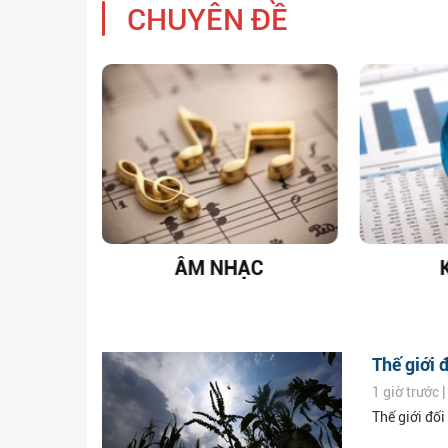
CHUYÊN ĐỀ
T NAM
ÂM NHẠC
Thế giới 
1 giờ trước 
Thế giới đố