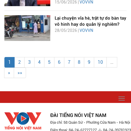
15/06/2026 |
VOVVN
Lại chuyện vỉa hè, trật tự do bàn tay
vô hình hay do quản lý nghiêm?
28/05/2026 |
VOVVN
1
2
3
4
5
6
7
8
9
10
…
»
»»
Togg
navi
ĐÀI TIẾNG NÓI VIỆT NAM
Địa chỉ: 58 Quán Sứ - Phường Cửa Nam - Hà Nội
Điện thoại: 84-24-62727127 -|- 84-24-39781923