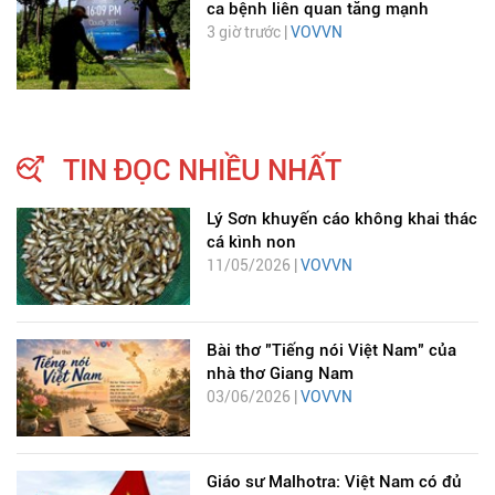
ca bệnh liên quan tăng mạnh
3 giờ trước |
VOVVN
TIN ĐỌC NHIỀU NHẤT
Lý Sơn khuyến cáo không khai thác
cá kình non
11/05/2026 |
VOVVN
Bài thơ "Tiếng nói Việt Nam" của
nhà thơ Giang Nam
03/06/2026 |
VOVVN
Giáo sư Malhotra: Việt Nam có đủ