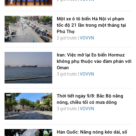
Một xe ô tô biển Hà Nội vi phạm
tốc độ 21 lần trong một tháng tại
Phú Thọ
2 giờ trước |
VOVVN
Iran: Việc mở lại Eo biển Hormuz
không phụ thuộc vào đàm phán với
Oman
3 giờ trước |
VOVVN
Thời tiết ngày 9/8: Bắc Bộ nắng
nóng, chiều tối có mưa dông
3 giờ trước |
VOVVN
Hàn Quốc: Nắng nóng kéo dài, số