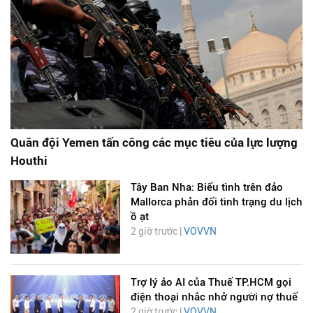
Quân đội Yemen tấn công các mục tiêu của lực lượng
Houthi
Tây Ban Nha: Biểu tình trên đảo
Mallorca phản đối tình trạng du lịch
ồ ạt
2 giờ trước |
VOVVN
Trợ lý ảo AI của Thuế TP.HCM gọi
điện thoại nhắc nhở người nợ thuế
2 giờ trước |
VOVVN