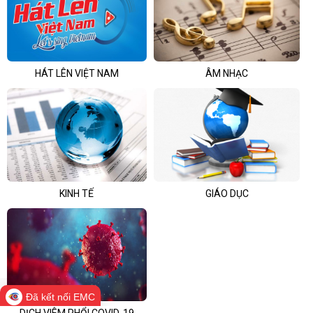
HÁT LÊN VIỆT NAM
ÂM NHẠC
KINH TẾ
GIÁO DỤC
Đã kết nối EMC
DỊCH VIÊM PHỔI COVID-19