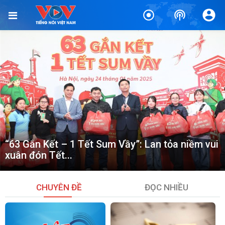
“63 Gắn Kết – 1 Tết Sum Vầy”: Lan tỏa niềm vui
xuân đón Tết...
26/01/2025 | VOV1
CHUYÊN ĐỀ
ĐỌC NHIỀU