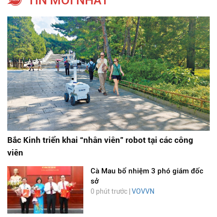
TIN MỚI NHẤT
Bắc Kinh triển khai “nhân viên” robot tại các công
viên
Cà Mau bổ nhiệm 3 phó giám đốc
sở
0 phút trước |
VOVVN