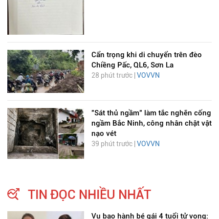
Cẩn trọng khi di chuyển trên đèo
Chiềng Pấc, QL6, Sơn La
28 phút trước |
VOVVN
"Sát thủ ngầm" làm tắc nghẽn cống
ngầm Bắc Ninh, công nhân chật vật
nạo vét
39 phút trước |
VOVVN
TIN ĐỌC NHIỀU NHẤT
Vụ bạo hành bé gái 4 tuổi tử vong: