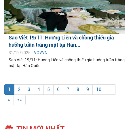
Sao Việt 19/11: Hương Liên và chồng thiếu gia
hưởng tuần trăng mật tại Hàn...
31/12/2025 |
VOVVN
Sao Việt 19/11: Hương Liên và chồng thiếu gia hưởng tuần trăng
mật tại Hàn Quốc
1
2
3
4
5
6
7
8
9
10
…
»
»»