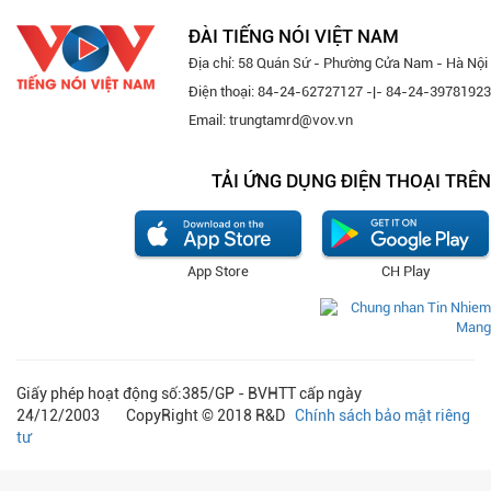
ĐÀI TIẾNG NÓI VIỆT NAM
Địa chỉ: 58 Quán Sứ - Phường Cửa Nam - Hà Nội
Điện thoại: 84-24-62727127 -|- 84-24-39781923
Email: trungtamrd@vov.vn
TẢI ỨNG DỤNG ĐIỆN THOẠI TRÊN
App Store
CH Play
Giấy phép hoạt động số:385/GP - BVHTT cấp ngày
24/12/2003 CopyRight © 2018 R&D
Chính sách bảo mật riêng
tư