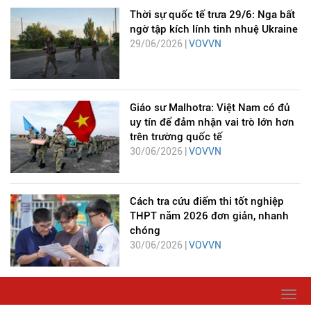
Thời sự quốc tế trưa 29/6: Nga bất
ngờ tập kích lính tinh nhuệ Ukraine
29/06/2026 |
VOVVN
Giáo sư Malhotra: Việt Nam có đủ
uy tín để đảm nhận vai trò lớn hơn
trên trường quốc tế
30/06/2026 |
VOVVN
Cách tra cứu điểm thi tốt nghiệp
THPT năm 2026 đơn giản, nhanh
chóng
30/06/2026 |
VOVVN
Togg
navi