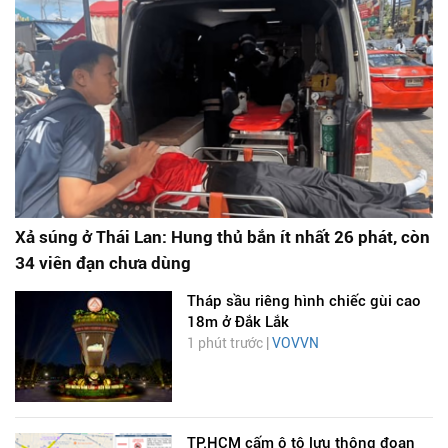
Xả súng ở Thái Lan: Hung thủ bắn ít nhất 26 phát, còn
34 viên đạn chưa dùng
Tháp sầu riêng hình chiếc gùi cao
18m ở Đắk Lắk
1 phút trước |
VOVVN
TP.HCM cấm ô tô lưu thông đoạn