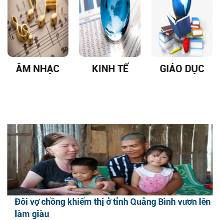
ÂM NHẠC
KINH TẾ
GIÁO DỤC
Đôi vợ chồng khiếm thị ở tỉnh Quảng Bình vươn lên
làm giàu