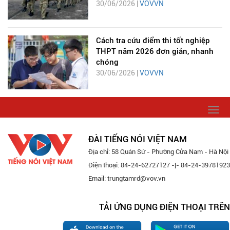
30/06/2026 |
VOVVN
Cách tra cứu điểm thi tốt nghiệp
THPT năm 2026 đơn giản, nhanh
chóng
30/06/2026 |
VOVVN
Togg
navi
ĐÀI TIẾNG NÓI VIỆT NAM
Địa chỉ: 58 Quán Sứ - Phường Cửa Nam - Hà Nội
Điện thoại: 84-24-62727127 -|- 84-24-39781923
Email: trungtamrd@vov.vn
TẢI ỨNG DỤNG ĐIỆN THOẠI TRÊN