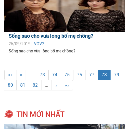
Sống sao cho vừa lòng bố mẹ chồng?
25/09/2019 |
VOV2
Sống sao cho vừa lòng bố mẹ chồng?
««
«
…
73
74
75
76
77
78
79
80
81
82
…
»
»»
TIN MỚI NHẤT