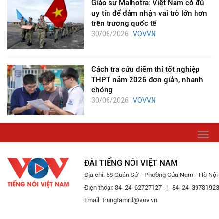
Giáo sư Malhotra: Việt Nam có đủ
uy tín để đảm nhận vai trò lớn hơn
trên trường quốc tế
30/06/2026 |
VOVVN
Cách tra cứu điểm thi tốt nghiệp
THPT năm 2026 đơn giản, nhanh
chóng
30/06/2026 |
VOVVN
Togg
navi
ĐÀI TIẾNG NÓI VIỆT NAM
Địa chỉ: 58 Quán Sứ - Phường Cửa Nam - Hà Nội
Điện thoại: 84-24-62727127 -|- 84-24-39781923
Email: trungtamrd@vov.vn