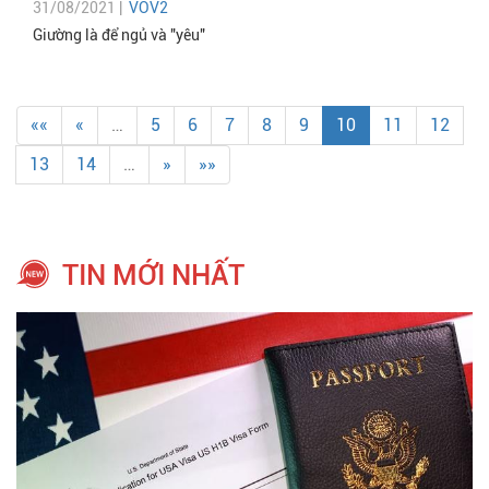
31/08/2021 |
VOV2
Giường là để ngủ và "yêu"
««
«
…
5
6
7
8
9
10
11
12
13
14
…
»
»»
TIN MỚI NHẤT