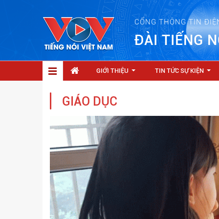
CỔNG THÔNG TIN ĐIỆ
ĐÀI TIẾNG N
GIỚI THIỆU
TIN TỨC SỰ KIỆN
...
...
GIÁO DỤC