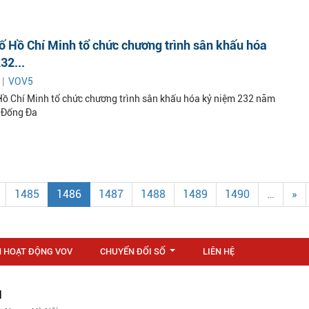
 Hồ Chí Minh tổ chức chương trình sân khấu hóa
32...
 |
VOV5
ồ Chí Minh tổ chức chương trình sân khấu hóa kỷ niệm 232 năm
 Đống Đa
1485
1486
1487
1488
1489
1490
…
»
N HOẠT ĐỘNG VOV
CHUYỂN ĐỔI SỐ
LIÊN HỆ
...
M