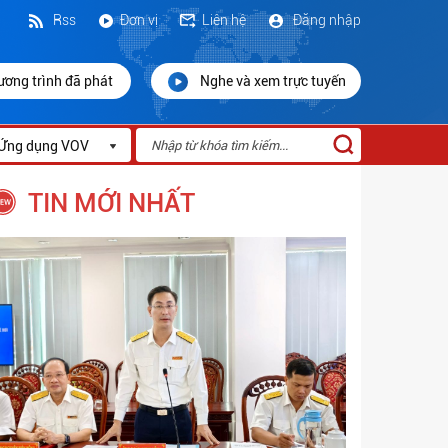
Rss
Đơn vị
Liên hệ
Đăng nhập
ương trình đã phát
Nghe và xem trực tuyến
Ứng dụng VOV
TIN MỚI NHẤT