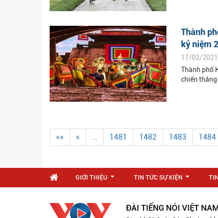
Thành phố
kỷ niệm 2
17/02/2021
Thành phố H
chiến thắng
««
«
…
1481
1482
1483
1484
GIỚI THIỆU
TIN TỨC SỰ KIỆN
TI
...
...
ĐÀI TIẾNG NÓI VIỆT NA