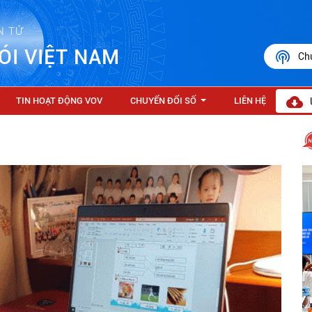
N TỬ
ÓI VIỆT NAM
Ch
TIN HOẠT ĐỘNG VOV
CHUYỂN ĐỔI SỐ
LIÊN HỆ
...