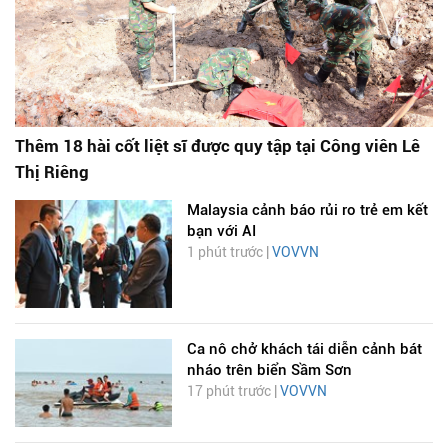
Thêm 18 hài cốt liệt sĩ được quy tập tại Công viên Lê
Thị Riêng
Malaysia cảnh báo rủi ro trẻ em kết
bạn với AI
1 phút trước |
VOVVN
Ca nô chở khách tái diễn cảnh bát
nháo trên biển Sầm Sơn
17 phút trước |
VOVVN