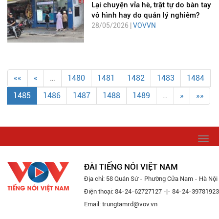
Lại chuyện vỉa hè, trật tự do bàn tay
vô hình hay do quản lý nghiêm?
28/05/2026 |
VOVVN
««
«
…
1480
1481
1482
1483
1484
1485
1486
1487
1488
1489
…
»
»»
Togg
navi
ĐÀI TIẾNG NÓI VIỆT NAM
Địa chỉ: 58 Quán Sứ - Phường Cửa Nam - Hà Nội
Điện thoại: 84-24-62727127 -|- 84-24-39781923
Email: trungtamrd@vov.vn