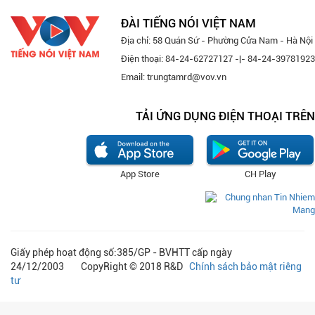
ĐÀI TIẾNG NÓI VIỆT NAM
Địa chỉ: 58 Quán Sứ - Phường Cửa Nam - Hà Nội
Điện thoại: 84-24-62727127 -|- 84-24-39781923
Email: trungtamrd@vov.vn
TẢI ỨNG DỤNG ĐIỆN THOẠI TRÊN
App Store
CH Play
Giấy phép hoạt động số:385/GP - BVHTT cấp ngày
24/12/2003 CopyRight © 2018 R&D
Chính sách bảo mật riêng
tư