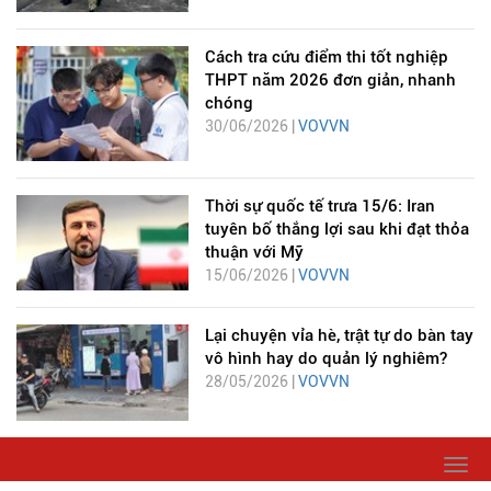
Cách tra cứu điểm thi tốt nghiệp
THPT năm 2026 đơn giản, nhanh
chóng
30/06/2026 |
VOVVN
Thời sự quốc tế trưa 15/6: Iran
tuyên bố thắng lợi sau khi đạt thỏa
thuận với Mỹ
15/06/2026 |
VOVVN
Lại chuyện vỉa hè, trật tự do bàn tay
vô hình hay do quản lý nghiêm?
28/05/2026 |
VOVVN
Togg
navi