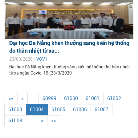
Đại học Đà Nẵng khen thưởng sáng kiến hệ thống
đo thân nhiệt từ xa...
23/03/2020 |
VOV1
Đại học Đà Nẵng khen thưởng sáng kiến hệ thống đo thân nhiệt
từ xa ngừa Covid-19 (23/3/2020
««
«
…
60999
61000
61001
61002
61003
61004
61005
61006
61007
61008
…
»
»»