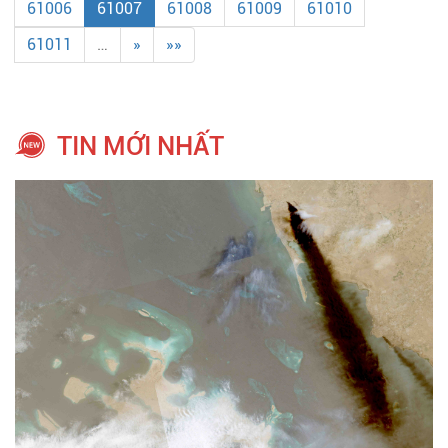
61006
61007
61008
61009
61010
61011
…
»
»»
TIN MỚI NHẤT