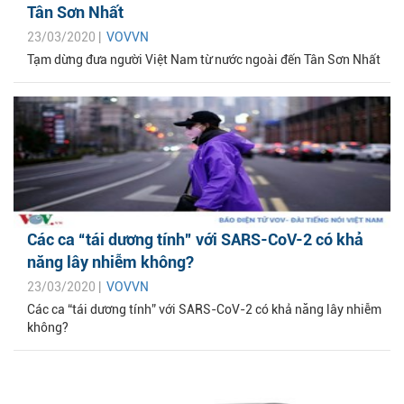
Tân Sơn Nhất
23/03/2020 |
VOVVN
Tạm dừng đưa người Việt Nam từ nước ngoài đến Tân Sơn Nhất
Các ca “tái dương tính” với SARS-CoV-2 có khả
năng lây nhiễm không?
23/03/2020 |
VOVVN
Các ca “tái dương tính” với SARS-CoV-2 có khả năng lây nhiễm
không?