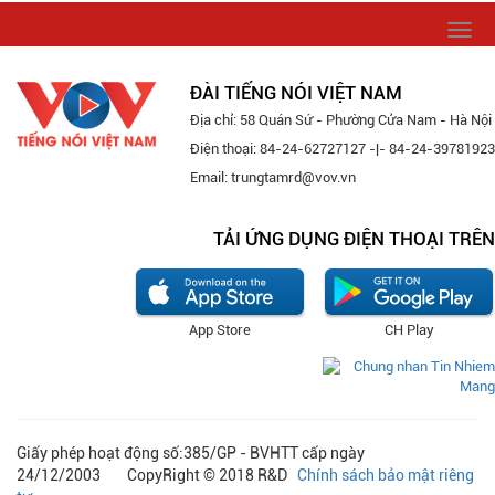
Togg
navi
ĐÀI TIẾNG NÓI VIỆT NAM
Địa chỉ: 58 Quán Sứ - Phường Cửa Nam - Hà Nội
Điện thoại: 84-24-62727127 -|- 84-24-39781923
Email: trungtamrd@vov.vn
TẢI ỨNG DỤNG ĐIỆN THOẠI TRÊN
App Store
CH Play
Giấy phép hoạt động số:385/GP - BVHTT cấp ngày
24/12/2003 CopyRight © 2018 R&D
Chính sách bảo mật riêng