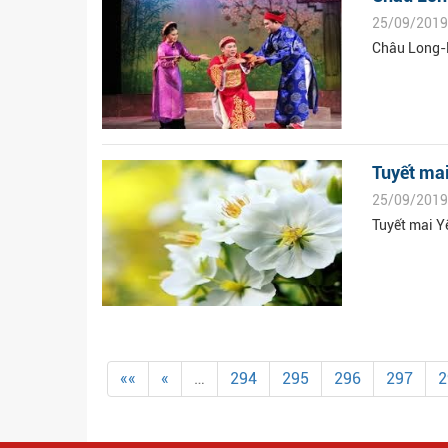
25/09/2019
Châu Long-N
Tuyết ma
25/09/2019
Tuyết mai Y
««
«
…
294
295
296
297
2