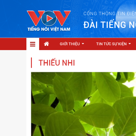
CỔNG THÔNG TIN ĐIỆ
ĐÀI TIẾNG N
GIỚI THIỆU
TIN TỨC SỰ KIỆN
...
...
THIẾU NHI