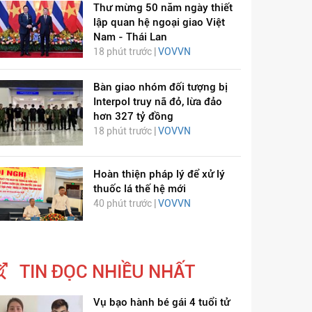
Thư mừng 50 năm ngày thiết
lập quan hệ ngoại giao Việt
Nam - Thái Lan
18 phút trước |
VOVVN
Bàn giao nhóm đối tượng bị
Interpol truy nã đỏ, lừa đảo
hơn 327 tỷ đồng
18 phút trước |
VOVVN
Hoàn thiện pháp lý để xử lý
ỊCH VIÊM PHỔI COVID-
HÁT LÊN VIỆT NAM
thuốc lá thế hệ mới
19
40 phút trước |
VOVVN
TIN ĐỌC NHIỀU NHẤT
Vụ bạo hành bé gái 4 tuổi tử