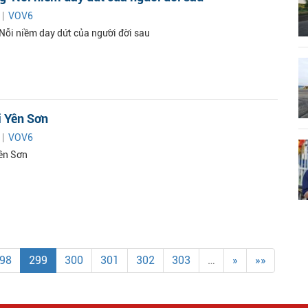
 |
VOV6
ỗi niềm day dứt của người đời sau
i Yên Sơn
 |
VOV6
ên Sơn
98
299
300
301
302
303
…
»
»»