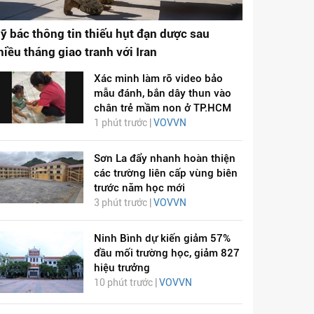
ỹ bác thông tin thiếu hụt đạn dược sau
hiều tháng giao tranh với Iran
Xác minh làm rõ video bảo
mẫu đánh, bắn dây thun vào
chân trẻ mầm non ở TP.HCM
1 phút trước |
VOVVN
Sơn La đẩy nhanh hoàn thiện
các trường liên cấp vùng biên
trước năm học mới
3 phút trước |
VOVVN
Ninh Bình dự kiến giảm 57%
đầu mối trường học, giảm 827
hiệu trưởng
10 phút trước |
VOVVN