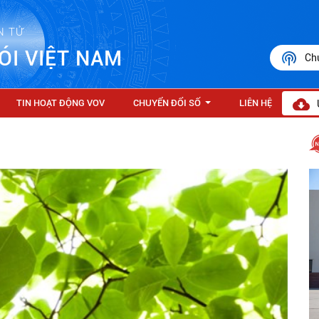
N TỬ
ÓI VIỆT NAM
Ch
TIN HOẠT ĐỘNG VOV
CHUYỂN ĐỔI SỐ
LIÊN HỆ
...