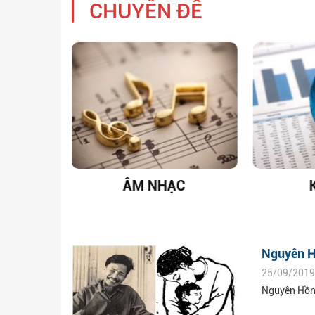
CHUYÊN ĐỀ
T NAM
ÂM NHẠC
Nguyên H
25/09/2019
Nguyên Hồng