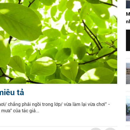
M
n
miêu tả
i/ chẳng phải ngồi trong lớp/ vừa làm lại vừa chơi” -
mưa” của tác giả...