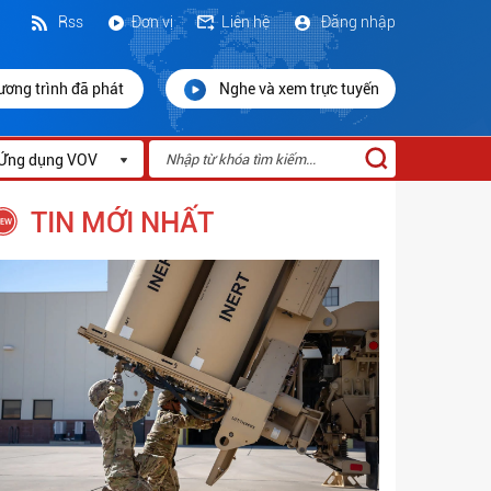
Rss
Đơn vị
Liên hệ
Đăng nhập
ương trình đã phát
Nghe và xem trực tuyến
Ứng dụng VOV
TIN MỚI NHẤT