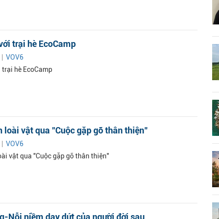
với trại hè EcoCamp
 |
VOV6
i trại hè EcoCamp
 loài vật qua "Cuộc gặp gỡ thân thiện"
 |
VOV6
oài vật qua "Cuộc gặp gỡ thân thiện"
g-Nỗi niềm day dứt của người đời sau