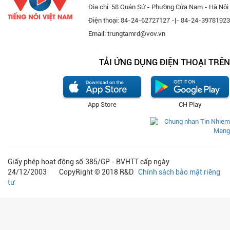
Địa chỉ: 58 Quán Sứ - Phường Cửa Nam - Hà Nội
Điện thoại: 84-24-62727127 -|- 84-24-39781923
Email: trungtamrd@vov.vn
TẢI ỨNG DỤNG ĐIỆN THOẠI TRÊN
App Store
CH Play
Giấy phép hoạt động số:385/GP - BVHTT cấp ngày
24/12/2003 CopyRight © 2018 R&D
Chính sách bảo mật riêng
tư