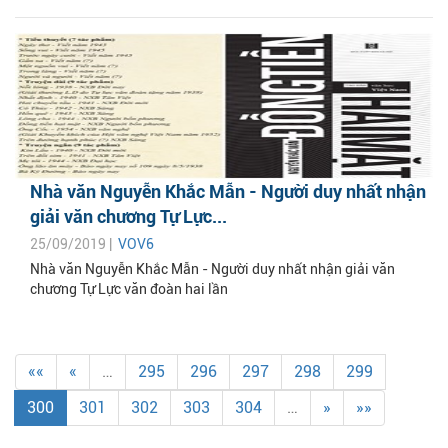
Nhà văn Nguyễn Khắc Mẫn - Người duy nhất nhận
giải văn chương Tự Lực...
25/09/2019 |
VOV6
Nhà văn Nguyễn Khắc Mẫn - Người duy nhất nhận giải văn
chương Tự Lực văn đoàn hai lần
««
«
…
295
296
297
298
299
300
301
302
303
304
…
»
»»