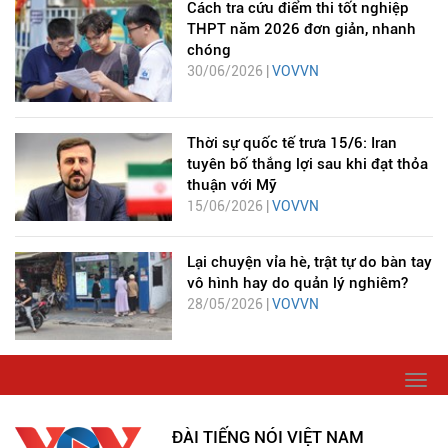
Cách tra cứu điểm thi tốt nghiệp
THPT năm 2026 đơn giản, nhanh
chóng
30/06/2026 |
VOVVN
Thời sự quốc tế trưa 15/6: Iran
tuyên bố thắng lợi sau khi đạt thỏa
thuận với Mỹ
15/06/2026 |
VOVVN
Lại chuyện vỉa hè, trật tự do bàn tay
vô hình hay do quản lý nghiêm?
28/05/2026 |
VOVVN
Togg
navi
ĐÀI TIẾNG NÓI VIỆT NAM