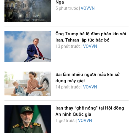
Nga
5 phút trước |
VOVVN
Ông Trump hé lộ đàm phán kín với
Iran, Tehran lập tức bác bỏ
13 phút trước |
VOVVN
Sai lầm nhiều người mắc khi sử
dụng máy giặt
14 phút trước |
VOVVN
Iran thay “ghế nóng” tại Hội đồng
An ninh Quốc gia
1 giờ trước |
VOVVN