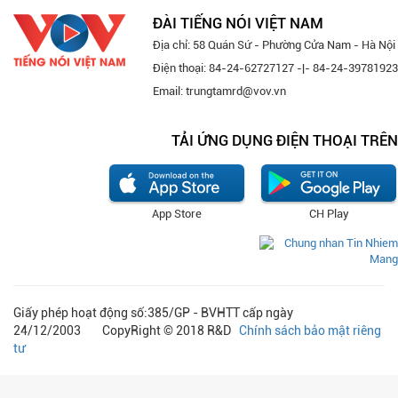
ĐÀI TIẾNG NÓI VIỆT NAM
Địa chỉ: 58 Quán Sứ - Phường Cửa Nam - Hà Nội
Điện thoại: 84-24-62727127 -|- 84-24-39781923
Email: trungtamrd@vov.vn
TẢI ỨNG DỤNG ĐIỆN THOẠI TRÊN
App Store
CH Play
Giấy phép hoạt động số:385/GP - BVHTT cấp ngày
24/12/2003 CopyRight © 2018 R&D
Chính sách bảo mật riêng
tư