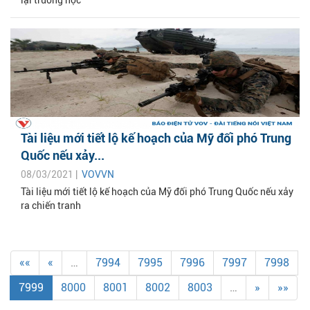
lại trường học
Tài liệu mới tiết lộ kế hoạch của Mỹ đối phó Trung
Quốc nếu xảy...
08/03/2021 |
VOVVN
Tài liệu mới tiết lộ kế hoạch của Mỹ đối phó Trung Quốc nếu xảy
ra chiến tranh
««
«
…
7994
7995
7996
7997
7998
7999
8000
8001
8002
8003
…
»
»»