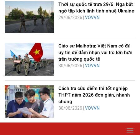
Thời sự quốc tế trưa 29/6: Nga bất
ngờ tập kích lính tinh nhuệ Ukraine
29/06/2026 |
VOVVN
Giáo sư Malhotra: Việt Nam có đủ
uy tín để đảm nhận vai trò lớn hơn
trên trường quốc tế
30/06/2026 |
VOVVN
Cách tra cứu điểm thi tốt nghiệp
THPT năm 2026 đơn giản, nhanh
chóng
30/06/2026 |
VOVVN
Togg
navi