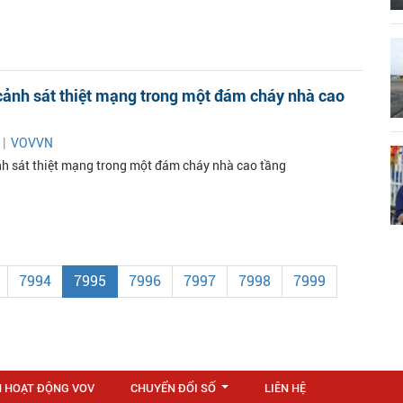
cảnh sát thiệt mạng trong một đám cháy nhà cao
 |
VOVVN
nh sát thiệt mạng trong một đám cháy nhà cao tầng
7994
7995
7996
7997
7998
7999
N HOẠT ĐỘNG VOV
CHUYỂN ĐỔI SỐ
LIÊN HỆ
...