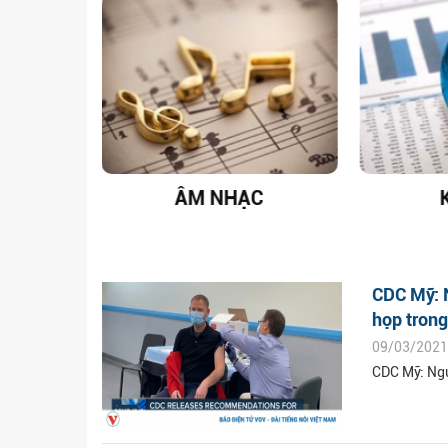
T NAM
ÂM NHẠC
CDC Mỹ: N
họp tron
09/03/2021
CDC Mỹ: Ngư