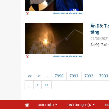
Ấn Độ: 7 
tầng
09/03/2021
Ấn Độ: 7 cả
««
«
…
7990
7991
7992
7993
…
»
»»
GIỚI THIỆU
TIN TỨC SỰ KIỆN
TI
...
...