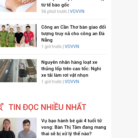
từ tế bào gốc
56 phút trước |
VOVVN
Công an Cần Thơ bàn giao đối
tượng truy nã cho công an Đà
Nẵng
1 giờ trước |
VOVVN
ỊCH VIÊM PHỔI COVID-
HÁT LÊN VIỆT NAM
Nguyên nhân hàng loạt xe
19
thủng lốp trên cao tốc: Nghi
xe tải làm rơi vật nhọn
1 giờ trước |
VOVVN
TIN ĐỌC NHIỀU NHẤT
Vụ bạo hành bé gái 4 tuổi tử
vong: Bàn Thị Tâm đang mang
thai sẽ bị xử lý thế nào?