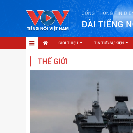
CỔNG THÔNG TIN ĐIỆ
ĐÀI TIẾNG N
GIỚI THIỆU
TIN TỨC SỰ KIỆN
...
...
THẾ GIỚI