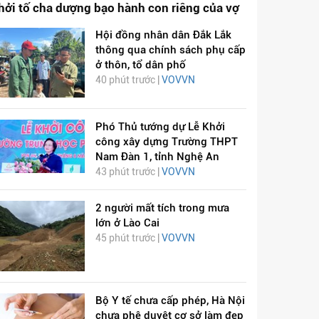
hởi tố cha dượng bạo hành con riêng của vợ
Hội đồng nhân dân Đắk Lắk
thông qua chính sách phụ cấp
ở thôn, tổ dân phố
40 phút trước |
VOVVN
Phó Thủ tướng dự Lễ Khởi
công xây dựng Trường THPT
Nam Đàn 1, tỉnh Nghệ An
43 phút trước |
VOVVN
2 người mất tích trong mưa
lớn ở Lào Cai
45 phút trước |
VOVVN
Bộ Y tế chưa cấp phép, Hà Nội
chưa phê duyệt cơ sở làm đẹp