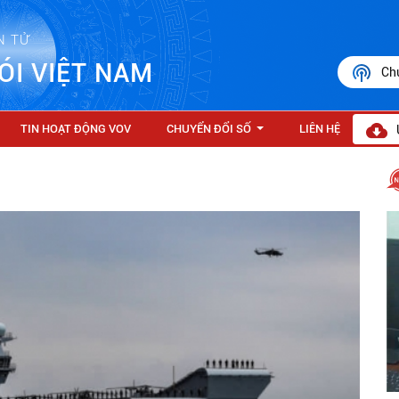
N TỬ
ÓI VIỆT NAM
Ch
TIN HOẠT ĐỘNG VOV
CHUYỂN ĐỔI SỐ
LIÊN HỆ
...