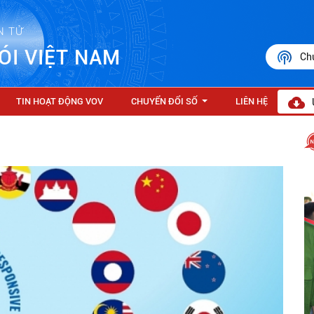
N TỬ
ÓI VIỆT NAM
Ch
TIN HOẠT ĐỘNG VOV
CHUYỂN ĐỔI SỐ
LIÊN HỆ
...