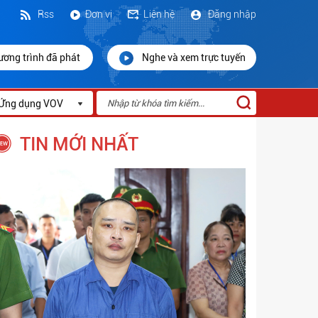
Rss
Đơn vị
Liên hệ
Đăng nhập
ương trình đã phát
Nghe và xem trực tuyến
Ứng dụng VOV
TIN MỚI NHẤT