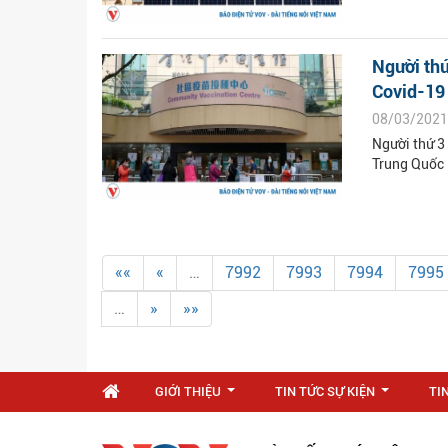
Người thứ
Covid-19 
08/03/2021
Người thứ 3
Trung Quốc
««
«
…
7992
7993
7994
7995
…
»
»»
GIỚI THIỆU
TIN TỨC SỰ KIỆN
TI
...
...