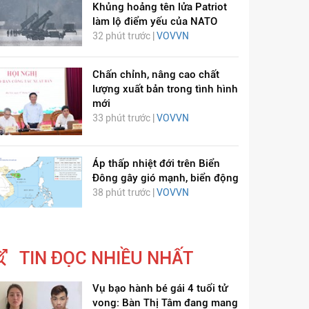
Khủng hoảng tên lửa Patriot
làm lộ điểm yếu của NATO
32 phút trước |
VOVVN
Chấn chỉnh, nâng cao chất
lượng xuất bản trong tình hình
mới
ỊCH VIÊM PHỔI COVID-
HÁT LÊN VIỆT NAM
33 phút trước |
VOVVN
19
Áp thấp nhiệt đới trên Biển
Đông gây gió mạnh, biển động
38 phút trước |
VOVVN
TIN ĐỌC NHIỀU NHẤT
Vụ bạo hành bé gái 4 tuổi tử
vong: Bàn Thị Tâm đang mang