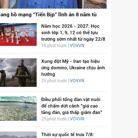
iang hồ mạng “Tiến Bịp” lĩnh án 8 năm tù
Năm học 2026 - 2027: Học
sinh lớp 1, 9, 12 có thể tựu
trường sớm nhất từ ngày 22/8
16 phút trước |
VOVVN
Xung đột Mỹ - Iran tạo hiệu
ứng domino, Ukraine chịu ảnh
hưởng
20 phút trước |
VOVVN
Điều phối tổng đàn vật nuôi
để chấm dứt cảnh "giá cao
tăng đàn, giá thấp giảm đàn"
25 phút trước |
VOVVN
Thời sự quốc tế trưa 7/8: