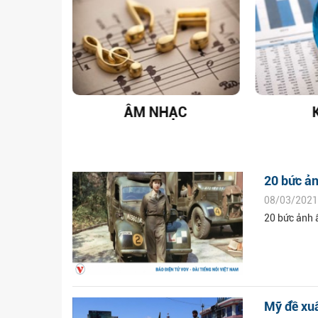
T NAM
ÂM NHẠC
20 bức ản
08/03/2021
20 bức ảnh 
Mỹ đề xuấ