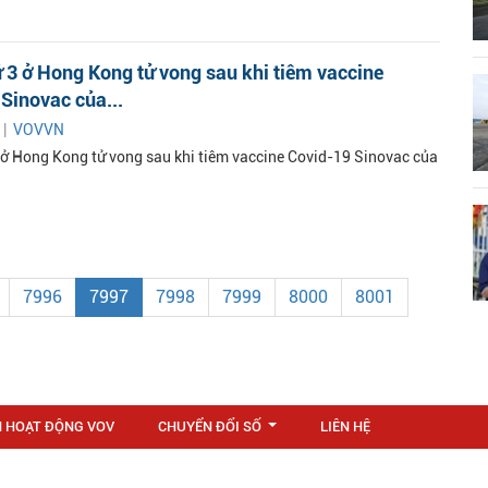
 3 ở Hong Kong tử vong sau khi tiêm vaccine
Sinovac của...
 |
VOVVN
 ở Hong Kong tử vong sau khi tiêm vaccine Covid-19 Sinovac của
7996
7997
7998
7999
8000
8001
N HOẠT ĐỘNG VOV
CHUYỂN ĐỔI SỐ
LIÊN HỆ
...