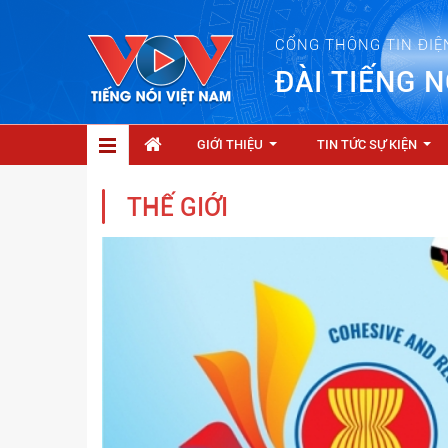
CỔNG THÔNG TIN ĐIỆ
ĐÀI TIẾNG N
GIỚI THIỆU
TIN TỨC SỰ KIỆN
...
...
THẾ GIỚI