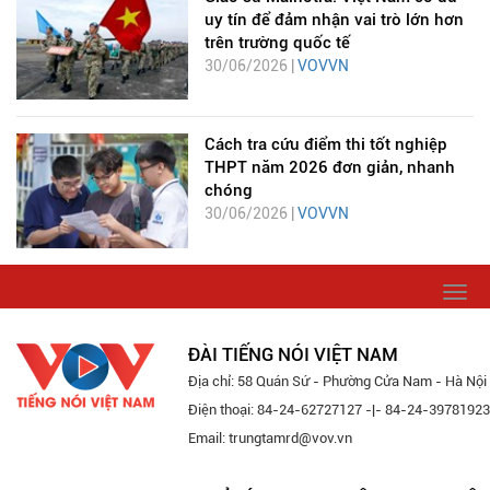
uy tín để đảm nhận vai trò lớn hơn
trên trường quốc tế
30/06/2026 |
VOVVN
Cách tra cứu điểm thi tốt nghiệp
THPT năm 2026 đơn giản, nhanh
chóng
30/06/2026 |
VOVVN
Togg
navi
ĐÀI TIẾNG NÓI VIỆT NAM
Địa chỉ: 58 Quán Sứ - Phường Cửa Nam - Hà Nội
Điện thoại: 84-24-62727127 -|- 84-24-39781923
Email: trungtamrd@vov.vn