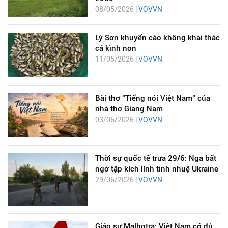
08/05/2026 |
VOVVN
Lý Sơn khuyến cáo không khai thác
cá kình non
11/05/2026 |
VOVVN
Bài thơ "Tiếng nói Việt Nam" của
nhà thơ Giang Nam
03/06/2026 |
VOVVN
Thời sự quốc tế trưa 29/6: Nga bất
ngờ tập kích lính tinh nhuệ Ukraine
29/06/2026 |
VOVVN
Giáo sư Malhotra: Việt Nam có đủ