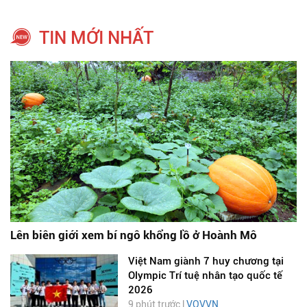
TIN MỚI NHẤT
Lên biên giới xem bí ngô khổng lồ ở Hoành Mô
Việt Nam giành 7 huy chương tại
Olympic Trí tuệ nhân tạo quốc tế
2026
9 phút trước |
VOVVN