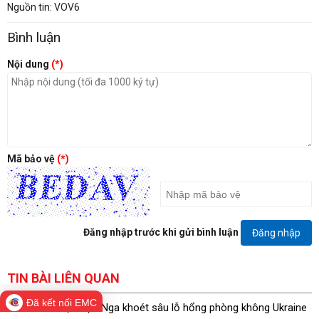
Nguồn tin: VOV6
Bình luận
Nội dung
(*)
Mã bảo vệ
(*)
Đăng nhập trước khi gửi bình luận
Đăng nhập
TIN BÀI LIÊN QUAN
Đã kết nối EMC
Tên lửa đạn đạo Nga khoét sâu lỗ hổng phòng không Ukraine