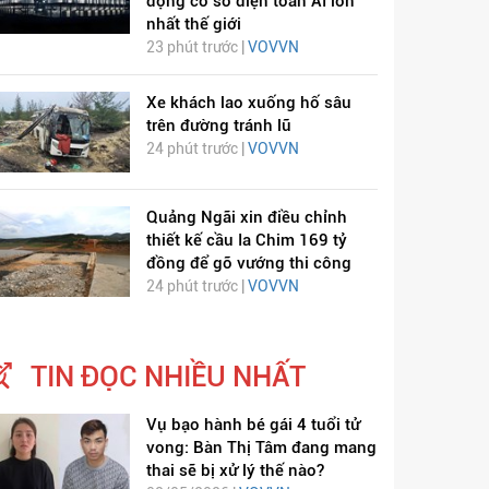
động cơ sở điện toán AI lớn
nhất thế giới
23 phút trước |
VOVVN
Xe khách lao xuống hố sâu
trên đường tránh lũ
24 phút trước |
VOVVN
Quảng Ngãi xin điều chỉnh
thiết kế cầu Ia Chim 169 tỷ
đồng để gỡ vướng thi công
24 phút trước |
VOVVN
TIN ĐỌC NHIỀU NHẤT
Vụ bạo hành bé gái 4 tuổi tử
vong: Bàn Thị Tâm đang mang
thai sẽ bị xử lý thế nào?