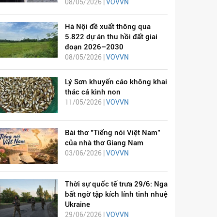
08/05/2026 |
VOVVN
Hà Nội đề xuất thông qua
5.822 dự án thu hồi đất giai
đoạn 2026–2030
08/05/2026 |
VOVVN
Lý Sơn khuyến cáo không khai
thác cá kình non
11/05/2026 |
VOVVN
Bài thơ "Tiếng nói Việt Nam"
của nhà thơ Giang Nam
03/06/2026 |
VOVVN
Thời sự quốc tế trưa 29/6: Nga
bất ngờ tập kích lính tinh nhuệ
Ukraine
29/06/2026 |
VOVVN