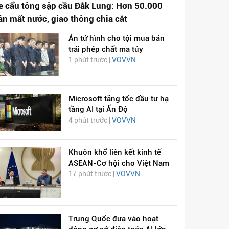
e cẩu tông sập cầu Đắk Lung: Hơn 50.000
ân mất nước, giao thông chia cắt
Án tử hình cho tội mua bán
trái phép chất ma túy
1 phút trước |
VOVVN
Microsoft tăng tốc đầu tư hạ
tầng AI tại Ấn Độ
4 phút trước |
VOVVN
Khuôn khổ liên kết kinh tế
ASEAN-Cơ hội cho Việt Nam
17 phút trước |
VOVVN
Trung Quốc đưa vào hoạt