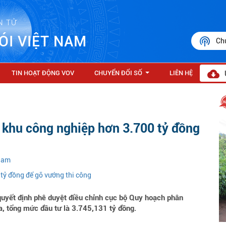
N TỬ
ÓI VIỆT NAM
Ch
TIN HOẠT ĐỘNG VOV
CHUYỂN ĐỔI SỐ
LIÊN HỆ
...
 khu công nghiệp hơn 3.700 tỷ đồng
 Nam
 tỷ đồng để gỡ vướng thi công
uyết định phê duyệt điều chỉnh cục bộ Quy hoạch phân
a, tổng mức đầu tư là 3.745,131 tỷ đồng.