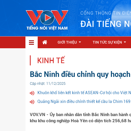
CỔNG THÔNG TIN ĐIỆ
ĐÀI TIẾNG N
GIỚI THIỆU
TIN TỨC SỰ KIỆN
...
...
KINH TẾ
Bắc Ninh điều chỉnh quy hoạch
Cập nhật: 11/12/2025
Khuôn khổ liên kết kinh tế ASEAN-Cơ hội cho Việt
Quảng Ngãi xin điều chỉnh thiết kế cầu Ia Chim 169
VOV.VN - Ủy ban nhân dân tỉnh Bắc Ninh ban hành q
khu khu công nghiệp Hoà Yên có diện tích 256,68 h