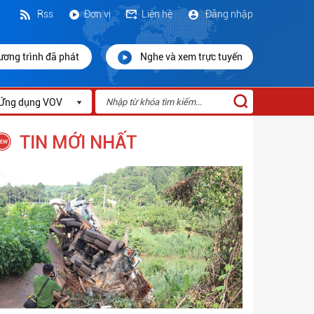
Rss
Đơn vị
Liên hệ
Đăng nhập
ương trình đã phát
Nghe và xem trực tuyến
Ứng dụng VOV
TIN MỚI NHẤT