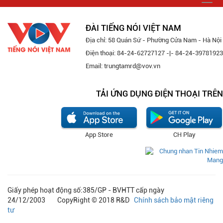
Togg
navi
ĐÀI TIẾNG NÓI VIỆT NAM
Địa chỉ: 58 Quán Sứ - Phường Cửa Nam - Hà Nội
Điện thoại: 84-24-62727127 -|- 84-24-39781923
Email: trungtamrd@vov.vn
TẢI ỨNG DỤNG ĐIỆN THOẠI TRÊN
App Store
CH Play
Giấy phép hoạt động số:385/GP - BVHTT cấp ngày
24/12/2003 CopyRight © 2018 R&D
Chính sách bảo mật riêng
tư