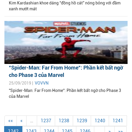
Kim Kardashian khoe dáng “đồng hồ cát” nóng bỏng với đầm
xanh mướt mát
“Spider-Man: Far From Home“: Phần kết bất ngờ
cho Phase 3 của Marvel
25/09/2019 |
VOVVN
“Spider-Man: Far From Home“: Phần kết bất ngờ cho Phase 3
của Marvel
««
«
…
1237
1238
1239
1240
1241
1242
1243
1244
1245
1246
…
»
»»