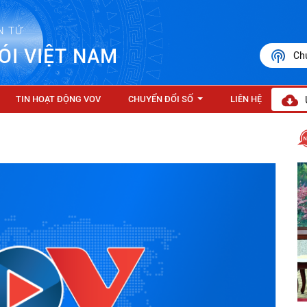
N TỬ
ÓI VIỆT NAM
Ch
TIN HOẠT ĐỘNG VOV
CHUYỂN ĐỔI SỐ
LIÊN HỆ
...