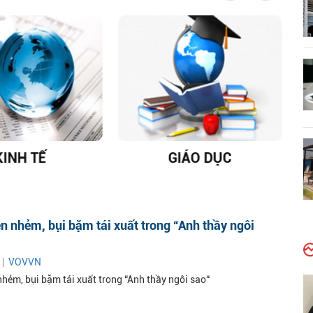
KINH TẾ
GIÁO DỤC
D
n nhẻm, bụi bặm tái xuất trong “Anh thầy ngôi
 |
VOVVN
nhẻm, bụi bặm tái xuất trong “Anh thầy ngôi sao“