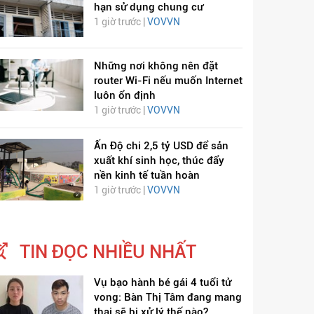
hạn sử dụng chung cư
1 giờ trước |
VOVVN
Những nơi không nên đặt
router Wi-Fi nếu muốn Internet
luôn ổn định
1 giờ trước |
VOVVN
Ấn Độ chi 2,5 tỷ USD để sản
ỊCH VIÊM PHỔI COVID-
HÁT LÊN VIỆT NAM
xuất khí sinh học, thúc đẩy
nền kinh tế tuần hoàn
19
1 giờ trước |
VOVVN
TIN ĐỌC NHIỀU NHẤT
Vụ bạo hành bé gái 4 tuổi tử
vong: Bàn Thị Tâm đang mang
thai sẽ bị xử lý thế nào?