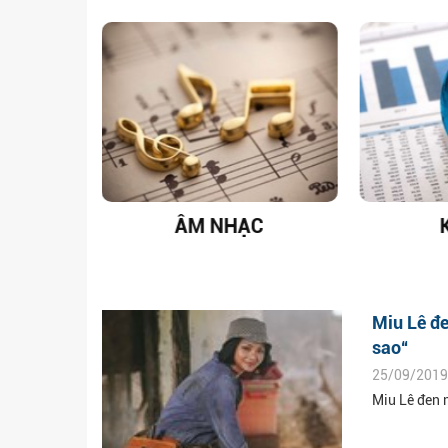
T NAM
ÂM NHẠC
Miu Lê đe
sao“
25/09/2019
Miu Lê đen 