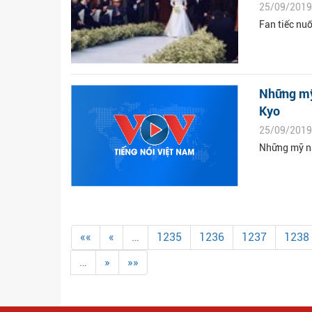
25/09/2019
Fan tiếc nuố
Những mỹ
Kyo
25/09/2019
Những mỹ na
««
«
…
1235
1236
1237
1238
…
»
»»