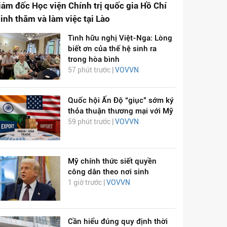
iám đốc Học viện Chính trị quốc gia Hồ Chí
inh thăm và làm việc tại Lào
Tình hữu nghị Việt-Nga: Lòng
biết ơn của thế hệ sinh ra
trong hòa bình
57 phút trước |
VOVVN
Quốc hội Ấn Độ “giục” sớm ký
thỏa thuận thương mại với Mỹ
59 phút trước |
VOVVN
Mỹ chính thức siết quyền
công dân theo nơi sinh
1 giờ trước |
VOVVN
Cần hiểu đúng quy định thời