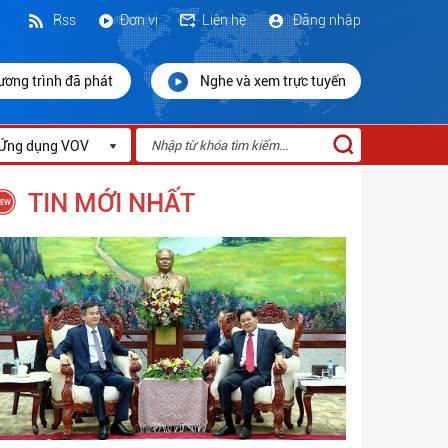
Rss
Đơn vị
Liên hệ
Đăng nhập
ương trình đã phát
Nghe và xem trực tuyến
Ứng dụng VOV
TIN MỚI NHẤT