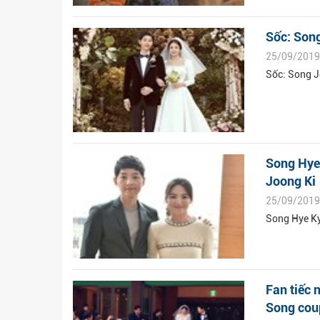
Sốc: Song
25/09/2019
Sốc: Song J
Song Hye 
Joong Ki
25/09/2019
Song Hye Ky
Fan tiếc 
Song coup