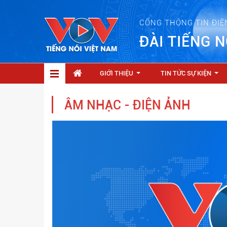
CỔNG THÔNG TIN ĐIỆ
ĐÀI TIẾNG N
GIỚI THIỆU
TIN TỨC SỰ KIỆN
...
...
ÂM NHẠC - ĐIỆN ẢNH