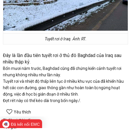
Tuyết rơi ở Iraq. Ảnh: RT.
Đây là lần đầu tiên tuyết rơi ở thủ đô Baghdad của Iraq sau
nhiều thập kỷ.
Bốn mươi năm trước, Baghdad cũng đã chứng kiến cảnh tuyết rơi
nhưng không nhiều như lần này.
Tuyết rơi và nhiệt độ thấp liên tục ở nhiều khu vực của
đã khiến hầu
hết các con đường, giao thông gần như hoàn toàn bị ngừng hoạt
động, việc đi học bị gián đoạn ở nhiều tỉnh.
Đợt rét này có thể kéo dài trong bốn ngày./.
Yêu thích
Thể loại: Đời sống
Đã kết nối EMC
Tác giả: