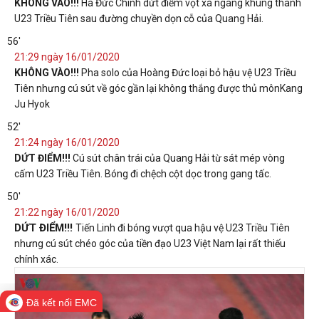
KHÔNG VÀO!!!
Hà Đức Chinh dứt điểm vọt xà ngang khung thành
U23 Triều Tiên sau đường chuyền dọn cỗ của Quang Hải.
56'
21:29 ngày 16/01/2020
KHÔNG VÀO!!!
Pha solo của Hoàng Đức loại bỏ hậu vệ U23 Triều
Tiên nhưng cú sút về góc gần lại không thắng được thủ mônKang
Ju Hyok
52'
21:24 ngày 16/01/2020
DỨT ĐIỂM!!!
Cú sút chân trái của Quang Hải từ sát mép vòng
cấm U23 Triều Tiên. Bóng đi chệch cột dọc trong gang tấc.
50'
21:22 ngày 16/01/2020
DỨT ĐIỂM!!!
Tiến Linh đi bóng vượt qua hậu vệ U23 Triều Tiên
nhưng cú sút chéo góc của tiền đạo U23 Việt Nam lại rất thiếu
chính xác.
Đã kết nối EMC