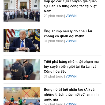
Gặp gỡ các cựu chuyên gia quân
sự Liên Xô từng công tác tại Việt
Nam
29 phút trước |
VOVVN
Ông Trump nêu lý do châu Âu
không có quân đội mạnh
31 phút trước |
VOVVN
Triệt phá băng nhóm tội phạm ma
túy xuyên biên giới tại Ba Lan và
Cộng hòa Séc
31 phút trước |
VOVVN
Bùng nổ trí tuệ nhân tạo (AI) và
những thách thức mới với an ninh
quốc gia
52 phút trước |
VOVVN