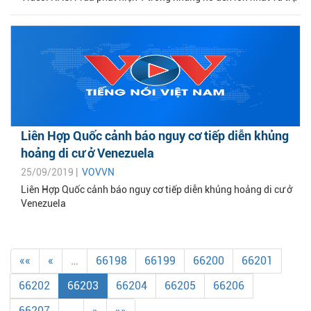
Liên Hợp Quốc cảnh báo nguy cơ tiếp diễn khủng
hoảng di cư ở Venezuela
25/09/2019 |
VOVVN
Liên Hợp Quốc cảnh báo nguy cơ tiếp diễn khủng hoảng di cư ở
Venezuela
««
«
…
66198
66199
66200
66201
66202
66203
66204
66205
66206
66207
…
»
»»