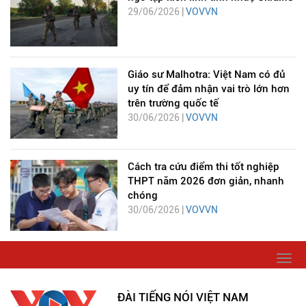
29/06/2026 |
VOVVN
Giáo sư Malhotra: Việt Nam có đủ
uy tín để đảm nhận vai trò lớn hơn
trên trường quốc tế
30/06/2026 |
VOVVN
Cách tra cứu điểm thi tốt nghiệp
THPT năm 2026 đơn giản, nhanh
chóng
30/06/2026 |
VOVVN
Togg
navi
ĐÀI TIẾNG NÓI VIỆT NAM