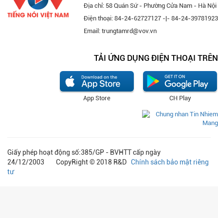
Địa chỉ: 58 Quán Sứ - Phường Cửa Nam - Hà Nội
Điện thoại: 84-24-62727127 -|- 84-24-39781923
Email: trungtamrd@vov.vn
TẢI ỨNG DỤNG ĐIỆN THOẠI TRÊN
App Store
CH Play
Giấy phép hoạt động số:385/GP - BVHTT cấp ngày
24/12/2003 CopyRight © 2018 R&D
Chính sách bảo mật riêng
tư