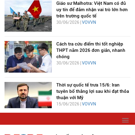
Giáo sư Malhotra: Việt Nam có đủ
uy tín để đảm nhận vai trò lớn hơn
trên trường quốc tế
30/06/2026 |
VOVVN
Cách tra cứu điểm thi tốt nghiệp
THPT năm 2026 đơn giản, nhanh
chóng
30/06/2026 |
VOVVN
Thời sự quốc tế trưa 15/6: Iran
tuyên bố thắng lợi sau khi đạt thỏa
thuận với Mỹ
15/06/2026 |
VOVVN
Togg
navi