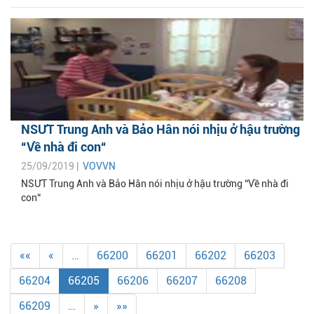
NSƯT Trung Anh và Bảo Hân nói nhịu ở hậu trường
“Về nhà đi con“
25/09/2019 |
VOVVN
NSƯT Trung Anh và Bảo Hân nói nhịu ở hậu trường “Về nhà đi
con“
««
«
…
66200
66201
66202
66203
66204
66205
66206
66207
66208
66209
…
»
»»