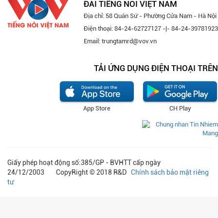
ĐÀI TIẾNG NÓI VIỆT NAM
Địa chỉ: 58 Quán Sứ - Phường Cửa Nam - Hà Nội
Điện thoại: 84-24-62727127 -|- 84-24-39781923
Email: trungtamrd@vov.vn
TẢI ỨNG DỤNG ĐIỆN THOẠI TRÊN
App Store
CH Play
Giấy phép hoạt động số:385/GP - BVHTT cấp ngày
24/12/2003 CopyRight © 2018 R&D
Chính sách bảo mật riêng
tư