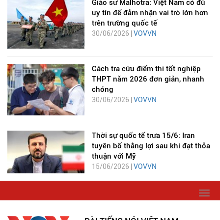
Giáo sư Malhotra: Việt Nam có đủ
uy tín để đảm nhận vai trò lớn hơn
trên trường quốc tế
30/06/2026 |
VOVVN
Cách tra cứu điểm thi tốt nghiệp
THPT năm 2026 đơn giản, nhanh
chóng
30/06/2026 |
VOVVN
Thời sự quốc tế trưa 15/6: Iran
tuyên bố thắng lợi sau khi đạt thỏa
thuận với Mỹ
15/06/2026 |
VOVVN
Togg
navi