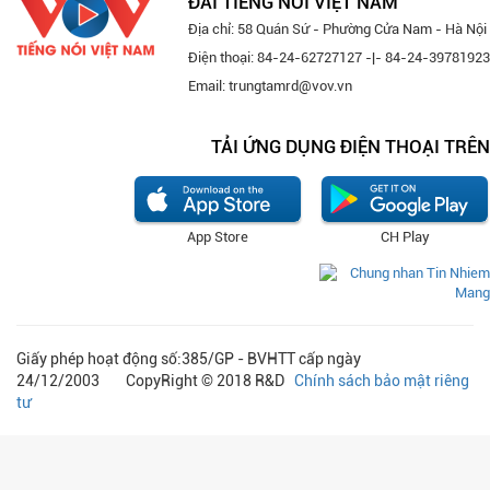
ĐÀI TIẾNG NÓI VIỆT NAM
Địa chỉ: 58 Quán Sứ - Phường Cửa Nam - Hà Nội
Điện thoại: 84-24-62727127 -|- 84-24-39781923
Email: trungtamrd@vov.vn
TẢI ỨNG DỤNG ĐIỆN THOẠI TRÊN
App Store
CH Play
Giấy phép hoạt động số:385/GP - BVHTT cấp ngày
24/12/2003 CopyRight © 2018 R&D
Chính sách bảo mật riêng
tư