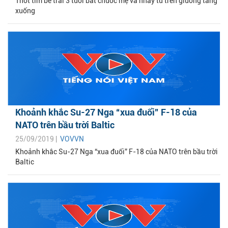
Thót tim bé trai 3 tuổi bắt chước mẹ và nhảy từ trên giường tầng
xuống
Khoảnh khắc Su-27 Nga “xua đuổi” F-18 của
NATO trên bầu trời Baltic
25/09/2019 |
VOVVN
Khoảnh khắc Su-27 Nga “xua đuổi” F-18 của NATO trên bầu trời
Baltic