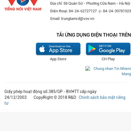
Địa chỉ: 58 Quán Sứ - Phường Cửa Nam - Hà Nội
Điện thoại: 84-24-62727127 -|- 84-24-39781923
Email: trungtamrd@vov.vn
TẢI ỨNG DỤNG ĐIỆN THOẠI TRÊN
App Store
CH Play
Giấy phép hoạt động số:385/GP - BVHTT cấp ngày
24/12/2003 CopyRight © 2018 R&D
Chính sách bảo mật riêng
tư