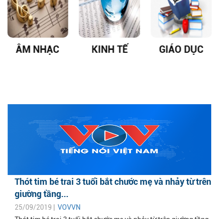
ÂM NHẠC
KINH TẾ
GIÁO DỤC
Thót tim bé trai 3 tuổi bắt chước mẹ và nhảy từ trên
giường tầng...
25/09/2019 |
VOVVN