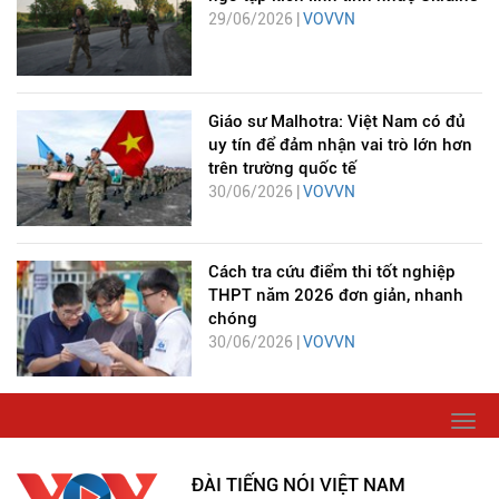
29/06/2026 |
VOVVN
Giáo sư Malhotra: Việt Nam có đủ
uy tín để đảm nhận vai trò lớn hơn
trên trường quốc tế
30/06/2026 |
VOVVN
Cách tra cứu điểm thi tốt nghiệp
THPT năm 2026 đơn giản, nhanh
chóng
30/06/2026 |
VOVVN
Togg
navi
ĐÀI TIẾNG NÓI VIỆT NAM