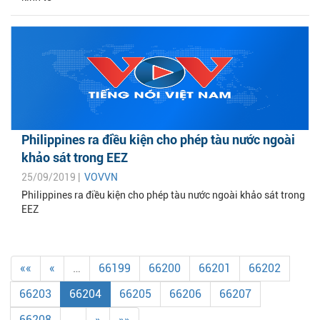
Philippines ra điều kiện cho phép tàu nước ngoài
khảo sát trong EEZ
25/09/2019 |
VOVVN
Philippines ra điều kiện cho phép tàu nước ngoài khảo sát trong
EEZ
««
«
…
66199
66200
66201
66202
66203
66204
66205
66206
66207
66208
…
»
»»