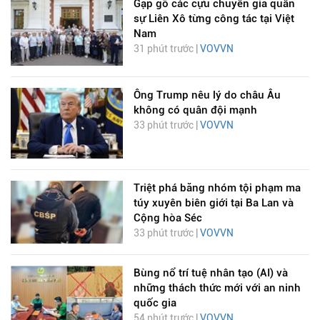
Gặp gỡ các cựu chuyên gia quân
sự Liên Xô từng công tác tại Việt
Nam
31 phút trước |
VOVVN
Ông Trump nêu lý do châu Âu
không có quân đội mạnh
33 phút trước |
VOVVN
Triệt phá băng nhóm tội phạm ma
túy xuyên biên giới tại Ba Lan và
Cộng hòa Séc
33 phút trước |
VOVVN
Bùng nổ trí tuệ nhân tạo (AI) và
những thách thức mới với an ninh
quốc gia
54 phút trước |
VOVVN