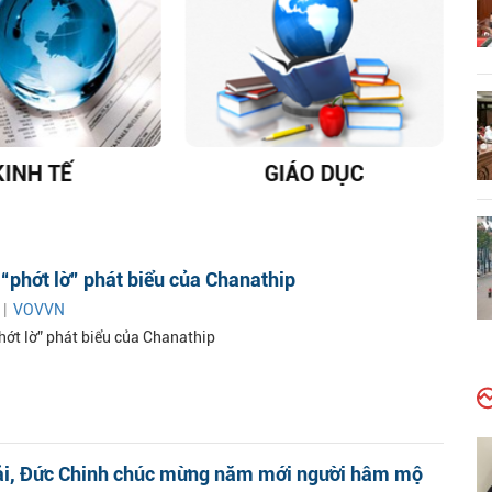
KINH TẾ
GIÁO DỤC
D
 “phớt lờ” phát biểu của Chanathip
 |
VOVVN
hớt lờ” phát biểu của Chanathip
i, Đức Chinh chúc mừng năm mới người hâm mộ