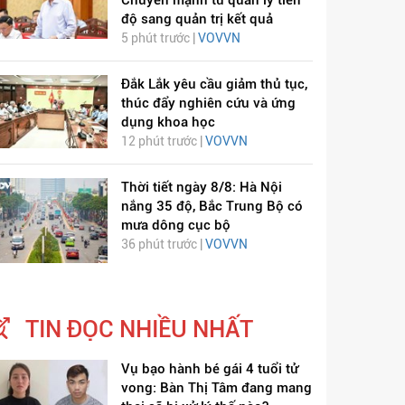
Chuyển mạnh từ quản lý tiến
độ sang quản trị kết quả
5 phút trước |
VOVVN
Đắk Lắk yêu cầu giảm thủ tục,
thúc đẩy nghiên cứu và ứng
dụng khoa học
ỊCH VIÊM PHỔI COVID-
HÁT LÊN VIỆT NAM
12 phút trước |
VOVVN
19
Thời tiết ngày 8/8: Hà Nội
nắng 35 độ, Bắc Trung Bộ có
mưa dông cục bộ
36 phút trước |
VOVVN
TIN ĐỌC NHIỀU NHẤT
Vụ bạo hành bé gái 4 tuổi tử
vong: Bàn Thị Tâm đang mang