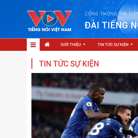
CỔNG THÔNG TIN ĐIỆ
ĐÀI TIẾNG N
GIỚI THIỆU
TIN TỨC SỰ KIỆN
...
...
TIN TỨC SỰ KIỆN