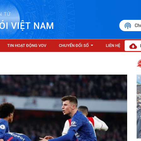
N TỬ
ÓI VIỆT NAM
Ch
TIN HOẠT ĐỘNG VOV
CHUYỂN ĐỔI SỐ
LIÊN HỆ
...