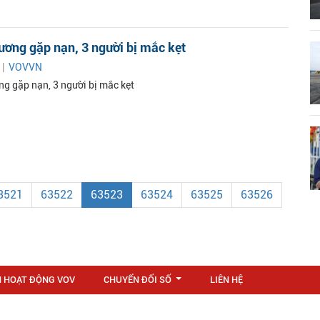
ương gặp nạn, 3 người bị mắc kẹt
 |
VOVVN
ng gặp nạn, 3 người bị mắc kẹt
3521
63522
63523
63524
63525
63526
N HOẠT ĐỘNG VOV
CHUYỂN ĐỔI SỐ
LIÊN HỆ
...