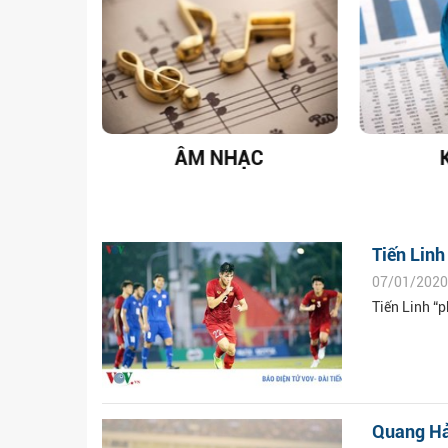
T NAM
ÂM NHẠC
Tiến Linh
07/01/2020
Tiến Linh “p
Quang Hả