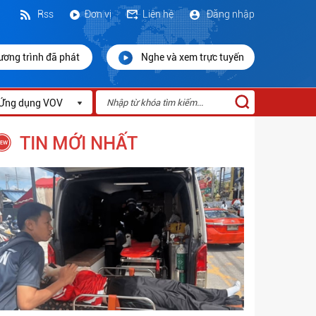
Rss
Đơn vị
Liên hệ
Đăng nhập
ương trình đã phát
Nghe và xem trực tuyến
Ứng dụng VOV
TIN MỚI NHẤT