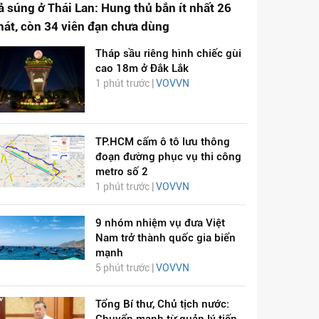
ả súng ở Thái Lan: Hung thủ bắn ít nhất 26
hát, còn 34 viên đạn chưa dùng
Tháp sầu riêng hình chiếc gùi
cao 18m ở Đắk Lắk
1 phút trước |
VOVVN
TP.HCM cấm ô tô lưu thông
đoạn đường phục vụ thi công
metro số 2
1 phút trước |
VOVVN
9 nhóm nhiệm vụ đưa Việt
Nam trở thành quốc gia biển
mạnh
5 phút trước |
VOVVN
Tổng Bí thư, Chủ tịch nước: