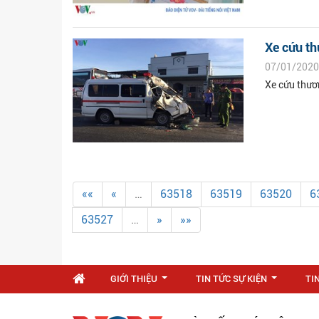
Xe cứu th
07/01/2020
Xe cứu thươ
««
«
…
63518
63519
63520
6
63527
…
»
»»
GIỚI THIỆU
TIN TỨC SỰ KIỆN
TI
...
...