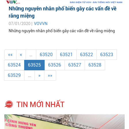
Những nguyên nhân phổ biến gây các vấn đề về
răng miệng
07/01/2020 |
VOVVN
Những nguyên nhân phổ biến gây các vấn đề về răng miệng
««
«
…
63520
63521
63522
63523
63524
63525
63526
63527
63528
63529
…
»
»»
TIN MỚI NHẤT