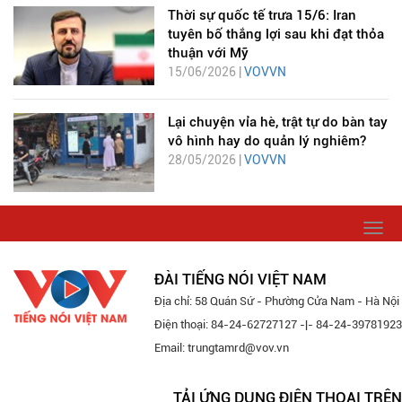
Thời sự quốc tế trưa 15/6: Iran
tuyên bố thắng lợi sau khi đạt thỏa
thuận với Mỹ
15/06/2026 |
VOVVN
Lại chuyện vỉa hè, trật tự do bàn tay
vô hình hay do quản lý nghiêm?
28/05/2026 |
VOVVN
Togg
navi
ĐÀI TIẾNG NÓI VIỆT NAM
Địa chỉ: 58 Quán Sứ - Phường Cửa Nam - Hà Nội
Điện thoại: 84-24-62727127 -|- 84-24-39781923
Email: trungtamrd@vov.vn
TẢI ỨNG DỤNG ĐIỆN THOẠI TRÊN