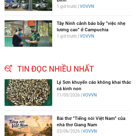
Bình
1 giờ trước |
VOVVN
Tây Ninh cảnh báo bẫy "việc nhẹ
lương cao" ở Campuchia
1 giờ trước |
VOVVN
TIN ĐỌC NHIỀU NHẤT
Lý Sơn khuyến cáo không khai thác
cá kình non
11/05/2026 |
VOVVN
Bài thơ "Tiếng nói Việt Nam" của
nhà thơ Giang Nam
03/06/2026 |
VOVVN