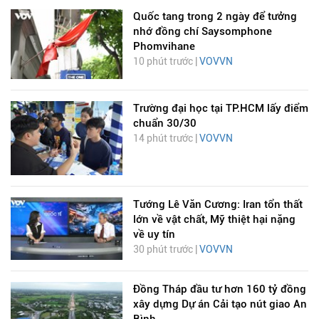
Quốc tang trong 2 ngày để tưởng
nhớ đồng chí Saysomphone
Phomvihane
10 phút trước |
VOVVN
Trường đại học tại TP.HCM lấy điểm
chuẩn 30/30
14 phút trước |
VOVVN
Tướng Lê Văn Cương: Iran tổn thất
lớn về vật chất, Mỹ thiệt hại nặng
về uy tín
30 phút trước |
VOVVN
Đồng Tháp đầu tư hơn 160 tỷ đồng
xây dựng Dự án Cải tạo nút giao An