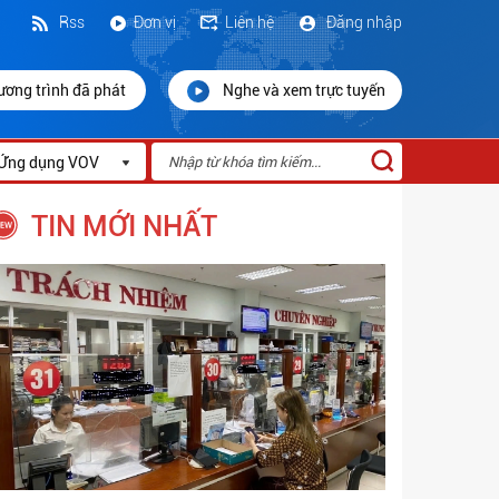
Rss
Đơn vị
Liên hệ
Đăng nhập
ương trình đã phát
Nghe và xem trực tuyến
Ứng dụng VOV
TIN MỚI NHẤT