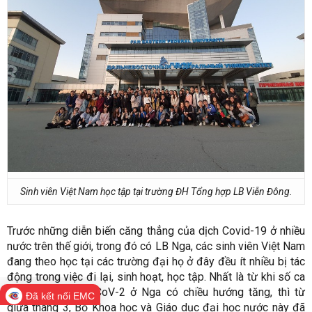
Sinh viên Việt Nam học tập tại trường ĐH Tổng hợp LB Viễn Đông.
Trước những diễn biến căng thẳng của dịch Covid-19 ở nhiều
nước trên thế giới, trong đó có LB Nga, các sinh viên Việt Nam
đang theo học tại các trường đại họ ở đây đều ít nhiều bị tác
động trong việc đi lại, sinh hoạt, học tập. Nhất là từ khi số ca
nhiễm virus SAR-CoV-2 ở Nga có chiều hướng tăng, thì từ
Đã kết nối EMC
giữa tháng 3, Bộ Khoa học và Giáo dục đại học nước này đã