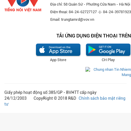
Địa chỉ: 58 Quán Sứ - Phường Cửa Nam - Hà Nội
Điện thoại: 84-24-62727127 -|- 84-24-39781923
Email: trungtamrd@vov.vn
TẢI ỨNG DỤNG ĐIỆN THOẠI TRÊN
App Store
CH Play
Giấy phép hoạt động số:385/GP - BVHTT cấp ngày
24/12/2003 CopyRight © 2018 R&D
Chính sách bảo mật riêng
tư