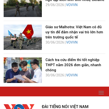
29/06/2026 |
VOVVN
Giáo sư Malhotra: Việt Nam có đủ
uy tín để đảm nhận vai trò lớn hơn
trên trường quốc tế
30/06/2026 |
VOVVN
Cách tra cứu điểm thi tốt nghiệp
THPT năm 2026 đơn giản, nhanh
chóng
30/06/2026 |
VOVVN
Togg
navi
ĐÀI TIẾNG NÓI VIỆT NAM