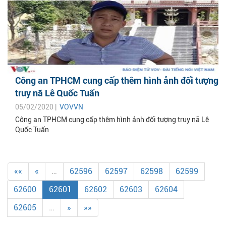
Công an TPHCM cung cấp thêm hình ảnh đối tượng
truy nã Lê Quốc Tuấn
05/02/2020 |
VOVVN
Công an TPHCM cung cấp thêm hình ảnh đối tượng truy nã Lê
Quốc Tuấn
««
«
…
62596
62597
62598
62599
62600
62601
62602
62603
62604
62605
…
»
»»