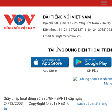
Togg
navi
ĐÀI TIẾNG NÓI VIỆT NAM
Địa chỉ: 58 Quán Sứ - Phường Cửa Nam - Hà Nội
Điện thoại: 84-24-62727127 -|- 84-24-39781923
Email: trungtamrd@vov.vn
TẢI ỨNG DỤNG ĐIỆN THOẠI TRÊN
App Store
CH Play
Giấy phép hoạt động số:385/GP - BVHTT cấp ngày
24/12/2003 CopyRight © 2018 R&D
Chính sách bảo mật riêng
tư