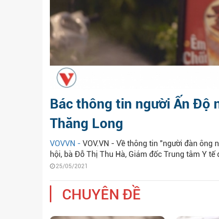
Bác thông tin người Ấn Độ n
Thăng Long
VOVVN -
VOV.VN - Về thông tin "người đàn ông n
hội, bà Đỗ Thị Thu Hà, Giám đốc Trung tâm Y tế 
25/05/2021
CHUYÊN ĐỀ