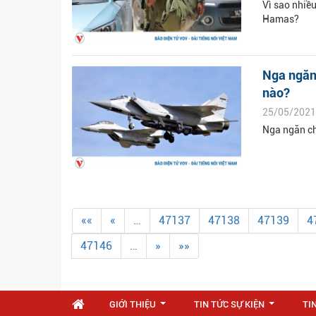
Vì sao nhiều
Hamas?
Nga ngăn 
nào?
25/05/2021
Nga ngăn ch
««
«
…
47137
47138
47139
4
47146
…
»
»»
GIỚI THIỆU
TIN TỨC SỰ KIỆN
TI
...
...