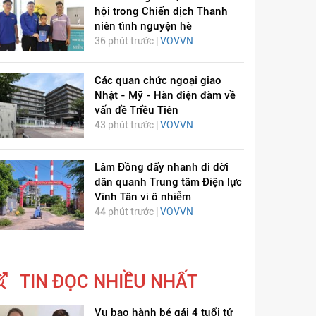
hội trong Chiến dịch Thanh
niên tình nguyện hè
36 phút trước |
VOVVN
Các quan chức ngoại giao
Nhật - Mỹ - Hàn điện đàm về
vấn đề Triều Tiên
43 phút trước |
VOVVN
ỊCH VIÊM PHỔI COVID-
HÁT LÊN VIỆT NAM
19
Lâm Đồng đẩy nhanh di dời
dân quanh Trung tâm Điện lực
Vĩnh Tân vì ô nhiễm
44 phút trước |
VOVVN
TIN ĐỌC NHIỀU NHẤT
Vụ bạo hành bé gái 4 tuổi tử