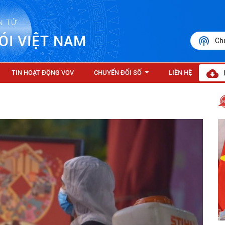
N TỬ
ÓI VIỆT NAM
Ch
TIN HOẠT ĐỘNG VOV
CHUYỂN ĐỔI SỐ
LIÊN HỆ
...