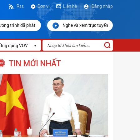
Rss
Đơn vị
Liên hệ
Đăng nhập
ương trình đã phát
Nghe và xem trực tuyến
Ứng dụng VOV
TIN MỚI NHẤT