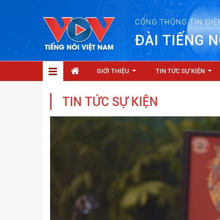
CỔNG THÔNG TIN ĐIỆ
ĐÀI TIẾNG N
GIỚI THIỆU
TIN TỨC SỰ KIỆN
...
...
TIN TỨC SỰ KIỆN