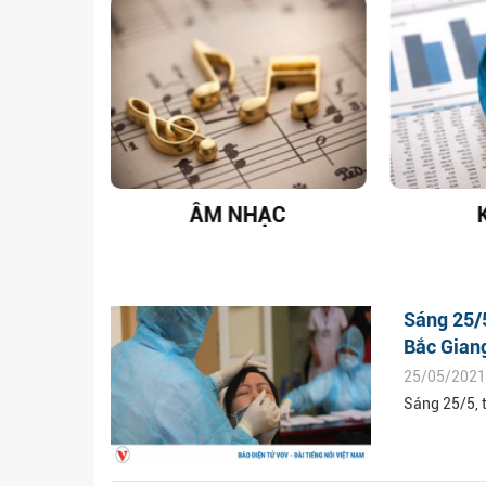
T NAM
ÂM NHẠC
Sáng 25/
Bắc Gian
25/05/2021
Sáng 25/5, 