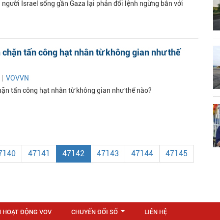
 người Israel sống gần Gaza lại phản đối lệnh ngừng bắn với
chặn tấn công hạt nhân từ không gian như thế
 |
VOVVN
ặn tấn công hạt nhân từ không gian như thế nào?
7140
47141
47142
47143
47144
47145
N HOẠT ĐỘNG VOV
CHUYỂN ĐỔI SỐ
LIÊN HỆ
...