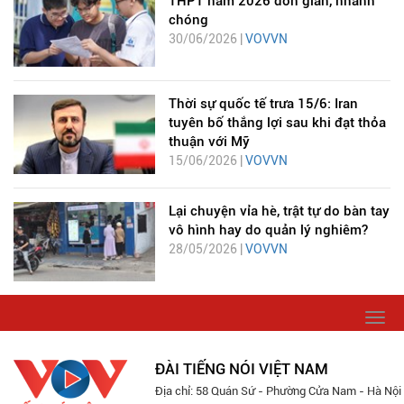
THPT năm 2026 đơn giản, nhanh
chóng
30/06/2026 |
VOVVN
Thời sự quốc tế trưa 15/6: Iran
tuyên bố thắng lợi sau khi đạt thỏa
thuận với Mỹ
15/06/2026 |
VOVVN
Lại chuyện vỉa hè, trật tự do bàn tay
vô hình hay do quản lý nghiêm?
28/05/2026 |
VOVVN
Togg
navi
ĐÀI TIẾNG NÓI VIỆT NAM
Địa chỉ: 58 Quán Sứ - Phường Cửa Nam - Hà Nội