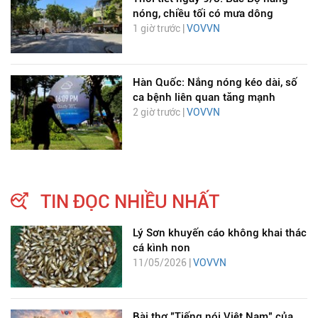
nóng, chiều tối có mưa dông
1 giờ trước |
VOVVN
Hàn Quốc: Nắng nóng kéo dài, số
ca bệnh liên quan tăng mạnh
2 giờ trước |
VOVVN
TIN ĐỌC NHIỀU NHẤT
Lý Sơn khuyến cáo không khai thác
cá kình non
11/05/2026 |
VOVVN
Bài thơ "Tiếng nói Việt Nam" của