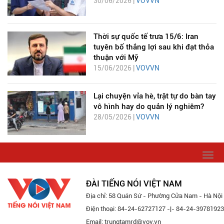
30/06/2026 |
VOVVN
Thời sự quốc tế trưa 15/6: Iran
tuyên bố thắng lợi sau khi đạt thỏa
thuận với Mỹ
15/06/2026 |
VOVVN
Lại chuyện vỉa hè, trật tự do bàn tay
vô hình hay do quản lý nghiêm?
28/05/2026 |
VOVVN
Togg
navi
ĐÀI TIẾNG NÓI VIỆT NAM
Địa chỉ: 58 Quán Sứ - Phường Cửa Nam - Hà Nội
Điện thoại: 84-24-62727127 -|- 84-24-39781923
Email: trungtamrd@vov.vn