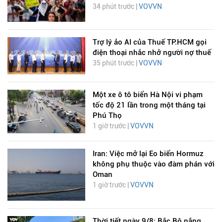
34 phút trước |
VOVVN
Trợ lý ảo AI của Thuế TP.HCM gọi
điện thoại nhắc nhở người nợ thuế
35 phút trước |
VOVVN
Một xe ô tô biển Hà Nội vi phạm
tốc độ 21 lần trong một tháng tại
Phú Thọ
1 giờ trước |
VOVVN
Iran: Việc mở lại Eo biển Hormuz
không phụ thuộc vào đàm phán với
Oman
1 giờ trước |
VOVVN
Thời tiết ngày 9/8: Bắc Bộ nắng