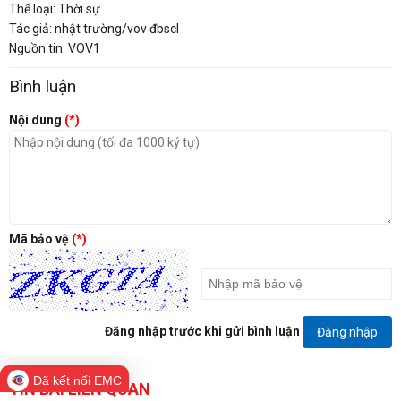
Thể loại: Thời sự
Tác giả: nhật trường/vov đbscl
Nguồn tin: VOV1
Bình luận
Nội dung
(*)
Mã bảo vệ
(*)
Đăng nhập trước khi gửi bình luận
Đăng nhập
Đã kết nối EMC
TIN BÀI LIÊN QUAN