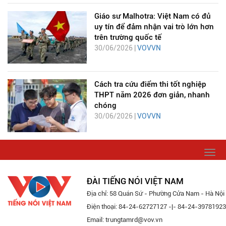
Giáo sư Malhotra: Việt Nam có đủ
uy tín để đảm nhận vai trò lớn hơn
trên trường quốc tế
30/06/2026 |
VOVVN
Cách tra cứu điểm thi tốt nghiệp
THPT năm 2026 đơn giản, nhanh
chóng
30/06/2026 |
VOVVN
Togg
navi
ĐÀI TIẾNG NÓI VIỆT NAM
Địa chỉ: 58 Quán Sứ - Phường Cửa Nam - Hà Nội
Điện thoại: 84-24-62727127 -|- 84-24-39781923
Email: trungtamrd@vov.vn