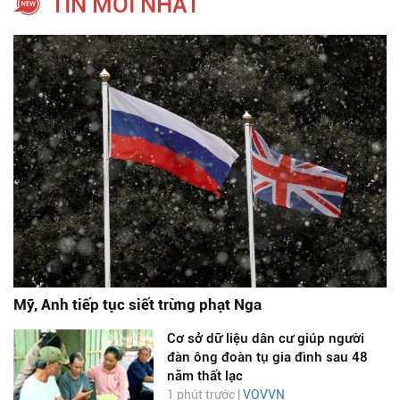
TIN MỚI NHẤT
Mỹ, Anh tiếp tục siết trừng phạt Nga
Cơ sở dữ liệu dân cư giúp người
đàn ông đoàn tụ gia đình sau 48
năm thất lạc
1 phút trước |
VOVVN