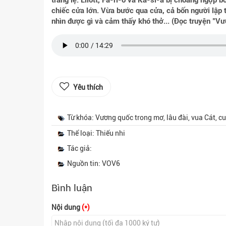
tráng lệ. Eliott, Fa-ri-ô và Ka-si-a bị choáng ngợp b
chiếc cửa lớn. Vừa bước qua cửa, cả bốn người lập 
nhìn được gì và cảm thấy khó thở... (Đọc truyện "V
Yêu thích
Từ khóa: Vương quốc trong mơ, lâu đài, vua Cát, cu
Thể loại: Thiếu nhi
Tác giả:
Nguồn tin: VOV6
Bình luận
Nội dung
(*)