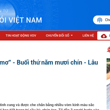
N TỬ
ÓI VIỆT NAM
Ch
TIN HOẠT ĐỘNG VOV
CHUYỂN ĐỔI SỐ
LIÊN HỆ
...
mơ" - Buổi thứ năm mươi chín - Lâu
y tinh cung và được che chắn bằng nhiều vòm kính màu sắc