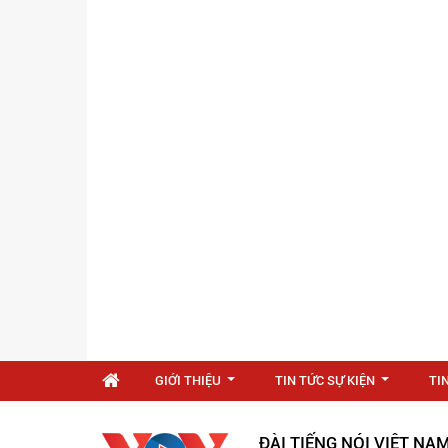
GIỚI THIỆU
TIN TỨC SỰ KIỆN
TI
...
...
ĐÀI TIẾNG NÓI VIỆT NA