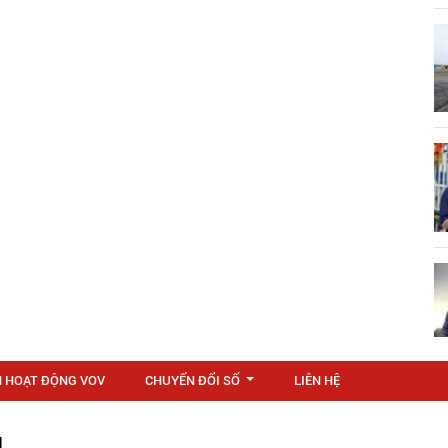
N HOẠT ĐỘNG VOV
CHUYỂN ĐỔI SỐ
LIÊN HỆ
...
M