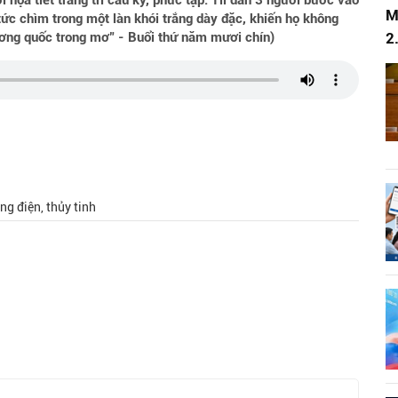
ởi họa tiết trang trí cầu kỳ, phức tạp. Til dẫn 3 người bước vào
M
tức chìm trong một làn khói trắng dày đặc, khiến họ không
2
ương quốc trong mơ" - Buổi thứ năm mươi chín)
ng điện, thủy tinh