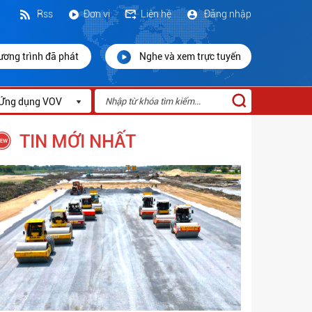
Rss
Đơn vị
Liên hệ
Đăng nhập
ương trình đã phát
Nghe và xem trực tuyến
Ứng dụng VOV
TIN MỚI NHẤT