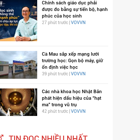
Chính sách giáo dục phải
được đo bằng sự tiến bộ, hạnh
phúc của học sinh
27 phút trước |
VOVVN
Cà Mau sắp xếp mạng lưới
trường học: Gọn bộ máy, giữ
ổn định việc học
39 phút trước |
VOVVN
Các nhà khoa học Nhật Bản
phát hiện dấu hiệu của “hạt
ma” trong vũ trụ
42 phút trước |
VOVVN
TIN ĐỌC NHIỀU NHẤT