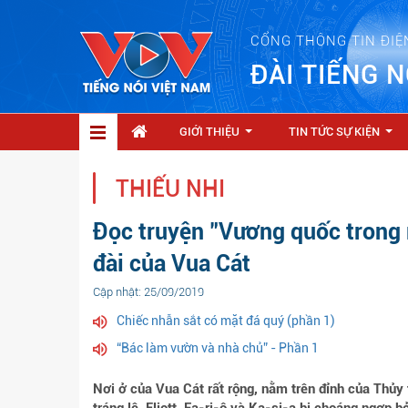
CỔNG THÔNG TIN ĐIỆ
ĐÀI TIẾNG N
GIỚI THIỆU
TIN TỨC SỰ KIỆN
...
...
THIẾU NHI
Đọc truyện "Vương quốc trong 
đài của Vua Cát
Cập nhật: 25/09/2019
Chiếc nhẫn sắt có mặt đá quý (phần 1)
“Bác làm vườn và nhà chủ” - Phần 1
Nơi ở của Vua Cát rất rộng, nằm trên đỉnh của Thủ