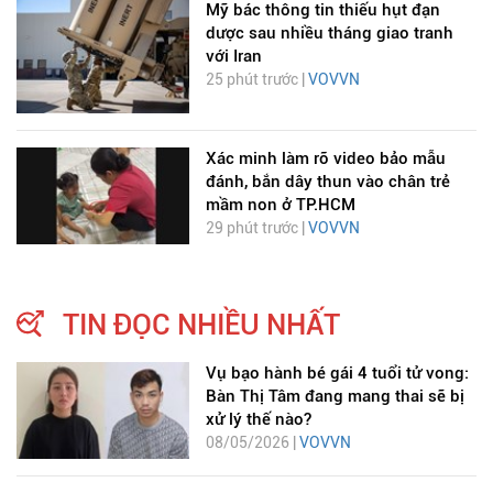
Mỹ bác thông tin thiếu hụt đạn
dược sau nhiều tháng giao tranh
với Iran
25 phút trước |
VOVVN
Xác minh làm rõ video bảo mẫu
đánh, bắn dây thun vào chân trẻ
mầm non ở TP.HCM
29 phút trước |
VOVVN
TIN ĐỌC NHIỀU NHẤT
Vụ bạo hành bé gái 4 tuổi tử vong:
Bàn Thị Tâm đang mang thai sẽ bị
xử lý thế nào?
08/05/2026 |
VOVVN