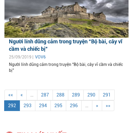
Người lính dũng cảm trong truyện “Bộ bài, cây vĩ
cầm và chiếc bị”
25/09/2019 |
VOV6
Người lính dũng cảm trong truyện “Bộ bài, cây vĩ cầm và chiếc
bị”
««
«
…
287
288
289
290
291
292
293
294
295
296
…
»
»»