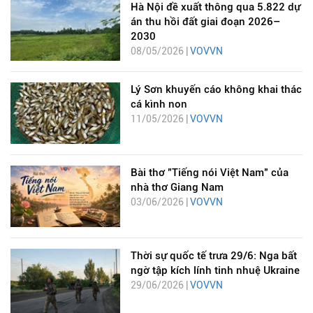
Hà Nội đề xuất thông qua 5.822 dự
án thu hồi đất giai đoạn 2026–
2030
08/05/2026 |
VOVVN
Lý Sơn khuyến cáo không khai thác
cá kình non
11/05/2026 |
VOVVN
Bài thơ "Tiếng nói Việt Nam" của
nhà thơ Giang Nam
03/06/2026 |
VOVVN
Thời sự quốc tế trưa 29/6: Nga bất
ngờ tập kích lính tinh nhuệ Ukraine
29/06/2026 |
VOVVN