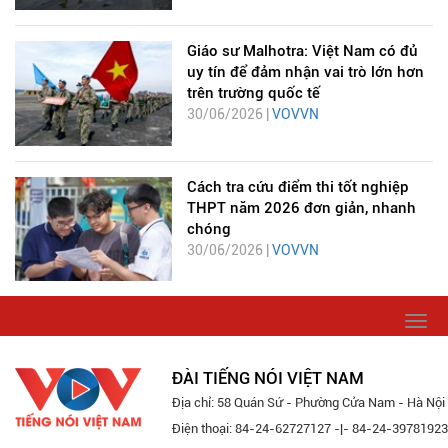
Giáo sư Malhotra: Việt Nam có đủ
uy tín để đảm nhận vai trò lớn hơn
trên trường quốc tế
30/06/2026 |
VOVVN
Cách tra cứu điểm thi tốt nghiệp
THPT năm 2026 đơn giản, nhanh
chóng
30/06/2026 |
VOVVN
Togg
navi
ĐÀI TIẾNG NÓI VIỆT NAM
Địa chỉ: 58 Quán Sứ - Phường Cửa Nam - Hà Nội
Điện thoại: 84-24-62727127 -|- 84-24-39781923