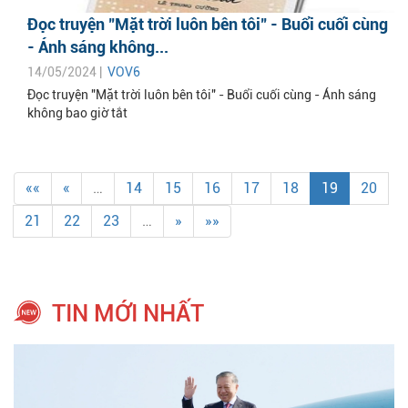
Đọc truyện "Mặt trời luôn bên tôi" - Buổi cuối cùng
- Ánh sáng không...
14/05/2024 |
VOV6
Đọc truyện "Mặt trời luôn bên tôi" - Buổi cuối cùng - Ánh sáng
không bao giờ tắt
««
«
…
14
15
16
17
18
19
20
21
22
23
…
»
»»
TIN MỚI NHẤT