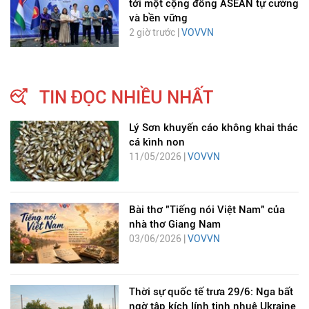
tới một cộng đồng ASEAN tự cường
và bền vững
2 giờ trước |
VOVVN
TIN ĐỌC NHIỀU NHẤT
Lý Sơn khuyến cáo không khai thác
cá kình non
11/05/2026 |
VOVVN
Bài thơ "Tiếng nói Việt Nam" của
nhà thơ Giang Nam
03/06/2026 |
VOVVN
Thời sự quốc tế trưa 29/6: Nga bất
ngờ tập kích lính tinh nhuệ Ukraine