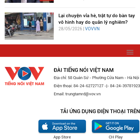
Lại chuyện vỉa hè, trật tự do bàn tay
vô hình hay do quản lý nghiêm?
28/05/2026 |
VOVVN
Togg
navi
ĐÀI TIẾNG NÓI VIỆT NAM
Địa chỉ: 58 Quán Sứ - Phường Cửa Nam - Hà Nội
Điện thoại: 84-24-62727127 -|- 84-24-39781923
Email: trungtamrd@vov.vn
TẢI ỨNG DỤNG ĐIỆN THOẠI TRÊN
App Store
CH Play