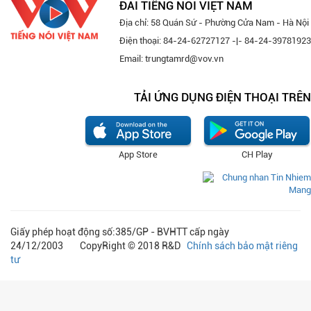
ĐÀI TIẾNG NÓI VIỆT NAM
Địa chỉ: 58 Quán Sứ - Phường Cửa Nam - Hà Nội
Điện thoại: 84-24-62727127 -|- 84-24-39781923
Email: trungtamrd@vov.vn
TẢI ỨNG DỤNG ĐIỆN THOẠI TRÊN
App Store
CH Play
Giấy phép hoạt động số:385/GP - BVHTT cấp ngày
24/12/2003 CopyRight © 2018 R&D
Chính sách bảo mật riêng
tư