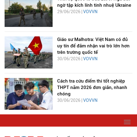
ngờ tập kích lính tinh nhuệ Ukraine
29/06/2026 |
VOVVN
Giáo sư Malhotra: Việt Nam có đủ
uy tín để đảm nhận vai trò lớn hơn
trên trường quốc tế
30/06/2026 |
VOVVN
Cách tra cứu điểm thi tốt nghiệp
THPT năm 2026 đơn giản, nhanh
chóng
30/06/2026 |
VOVVN
Togg
navi