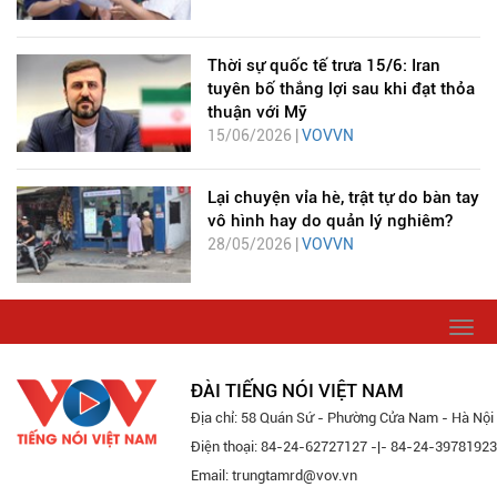
Thời sự quốc tế trưa 15/6: Iran
tuyên bố thắng lợi sau khi đạt thỏa
thuận với Mỹ
15/06/2026 |
VOVVN
Lại chuyện vỉa hè, trật tự do bàn tay
vô hình hay do quản lý nghiêm?
28/05/2026 |
VOVVN
Togg
navi
ĐÀI TIẾNG NÓI VIỆT NAM
Địa chỉ: 58 Quán Sứ - Phường Cửa Nam - Hà Nội
Điện thoại: 84-24-62727127 -|- 84-24-39781923
Email: trungtamrd@vov.vn