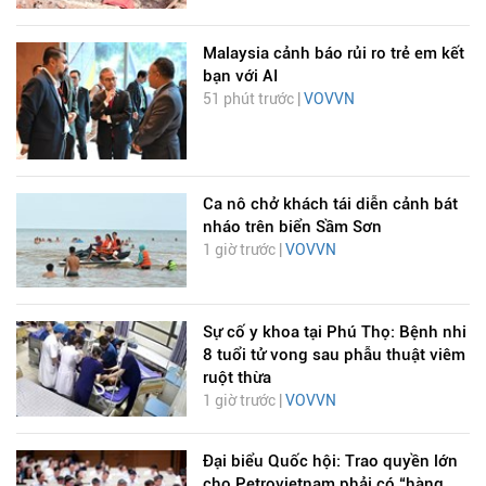
Malaysia cảnh báo rủi ro trẻ em kết
bạn với AI
51 phút trước |
VOVVN
Ca nô chở khách tái diễn cảnh bát
nháo trên biển Sầm Sơn
1 giờ trước |
VOVVN
Sự cố y khoa tại Phú Thọ: Bệnh nhi
8 tuổi tử vong sau phẫu thuật viêm
ruột thừa
1 giờ trước |
VOVVN
Đại biểu Quốc hội: Trao quyền lớn
cho Petrovietnam phải có “hàng