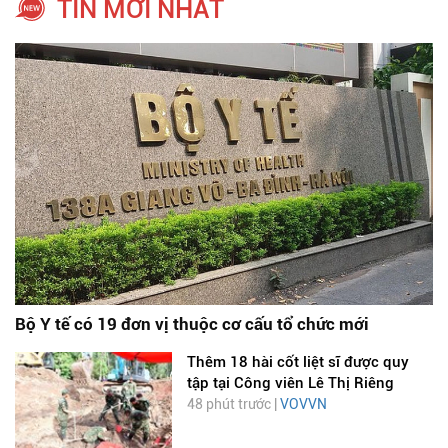
TIN MỚI NHẤT
Bộ Y tế có 19 đơn vị thuộc cơ cấu tổ chức mới
Thêm 18 hài cốt liệt sĩ được quy
tập tại Công viên Lê Thị Riêng
48 phút trước |
VOVVN