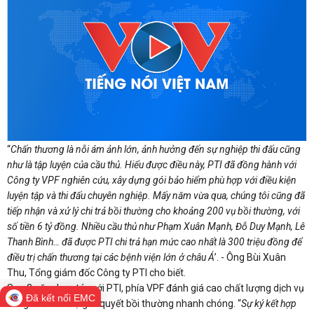
“
Chấn thương là nỗi ám ảnh lớn, ảnh hưởng đến sự nghiệp thi đấu cũng
như là tập luyện của cầu thủ. Hiểu được điều này, PTI đã đồng hành với
Công ty VPF nghiên cứu, xây dựng gói bảo hiểm phù hợp với điều kiện
luyện tập và thi đấu chuyên nghiệp. Mấy năm vừa qua, chúng tôi cũng đã
tiếp nhận và xử lý chi trả bồi thường cho khoảng 200 vụ bồi thường, với
số tiền 6 tỷ đồng. Nhiều cầu thủ như Phạm Xuân Mạnh, Đỗ Duy Mạnh, Lê
Thanh Bình… đã được PTI chi trả hạn mức cao nhất là 300 triệu đồng để
điều trị chấn thương tại các bệnh viện lớn ở châu Á
’. - Ông Bùi Xuân
Thu, Tổng giám đốc Công ty PTI cho biết.
Sau 3 năm hợp tác với PTI, phía VPF đánh giá cao chất lượng dịch vụ
Đã kết nối EMC
cũng như tiến độ giải quyết bồi thường nhanh chóng. “
Sự ký kết hợp