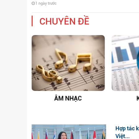
1 ngày trước
CHUYÊN ĐỀ
C
KINH TẾ
G
Hợp tác 
Việt...