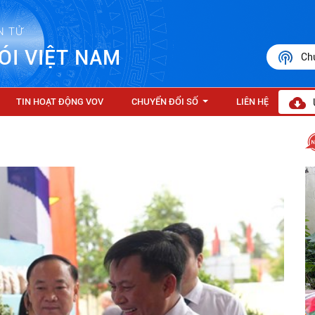
N TỬ
ÓI VIỆT NAM
Ch
TIN HOẠT ĐỘNG VOV
CHUYỂN ĐỔI SỐ
LIÊN HỆ
...