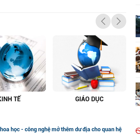
IÁO DỤC
DỊCH VIÊM PHỔI COVID-
19
khoa học - công nghệ mở thêm dư địa cho quan hệ