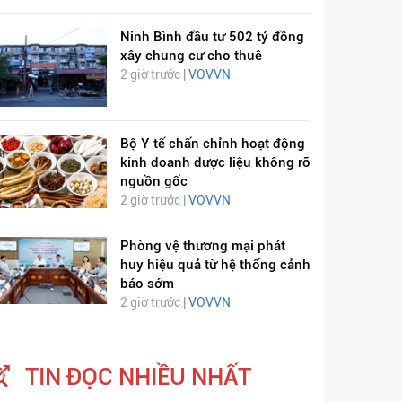
Ninh Bình đầu tư 502 tỷ đồng
xây chung cư cho thuê
2 giờ trước |
VOVVN
Bộ Y tế chấn chỉnh hoạt động
kinh doanh dược liệu không rõ
nguồn gốc
2 giờ trước |
VOVVN
Phòng vệ thương mại phát
huy hiệu quả từ hệ thống cảnh
HÁT LÊN VIỆT NAM
ÂM NHẠC
báo sớm
2 giờ trước |
VOVVN
TIN ĐỌC NHIỀU NHẤT