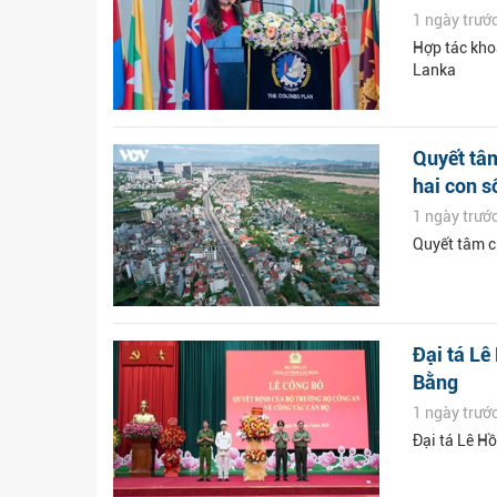
1 ngày trướ
Hợp tác kho
Lanka
Quyết tâm
hai con s
1 ngày trướ
Quyết tâm ch
Đại tá L
Bằng
1 ngày trướ
Đại tá Lê H