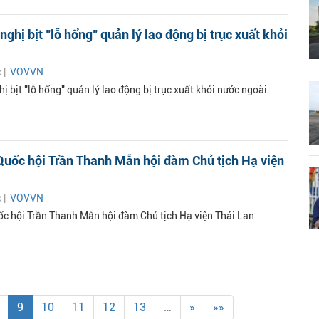
ghị bịt "lỗ hổng" quản lý lao động bị trục xuất khỏi
c |
VOVVN
 bịt "lỗ hổng" quản lý lao động bị trục xuất khỏi nước ngoài
Quốc hội Trần Thanh Mẫn hội đàm Chủ tịch Hạ viện
c |
VOVVN
ốc hội Trần Thanh Mẫn hội đàm Chủ tịch Hạ viện Thái Lan
9
10
11
12
13
…
»
»»