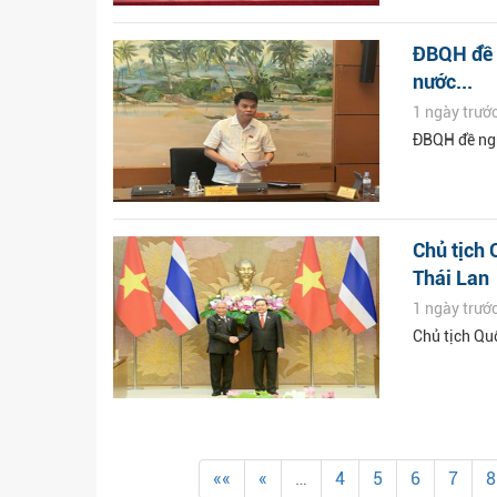
ĐBQH đề n
nước...
1 ngày trướ
ĐBQH đề nghị
Chủ tịch 
Thái Lan
1 ngày trướ
Chủ tịch Qu
««
«
…
4
5
6
7
8