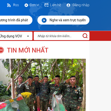
Rss
Đơn vị
Liên hệ
Đăng nhập
ương trình đã phát
Nghe và xem trực tuyến
Ứng dụng VOV
TIN MỚI NHẤT