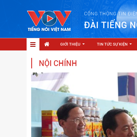
CỔNG THÔNG TIN ĐIỆ
ĐÀI TIẾNG N
GIỚI THIỆU
TIN TỨC SỰ KIỆN
...
...
NỘI CHÍNH