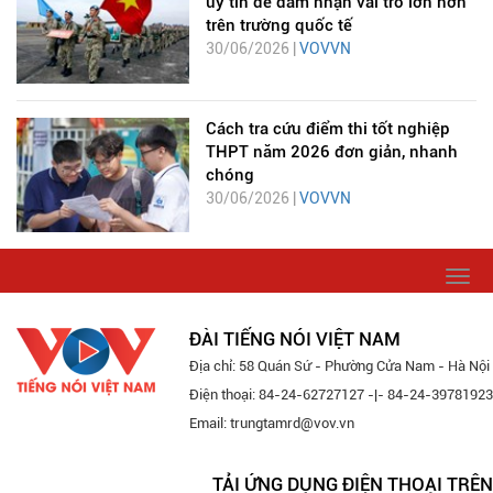
uy tín để đảm nhận vai trò lớn hơn
trên trường quốc tế
30/06/2026 |
VOVVN
Cách tra cứu điểm thi tốt nghiệp
THPT năm 2026 đơn giản, nhanh
chóng
30/06/2026 |
VOVVN
Togg
navi
ĐÀI TIẾNG NÓI VIỆT NAM
Địa chỉ: 58 Quán Sứ - Phường Cửa Nam - Hà Nội
Điện thoại: 84-24-62727127 -|- 84-24-39781923
Email: trungtamrd@vov.vn
TẢI ỨNG DỤNG ĐIỆN THOẠI TRÊN