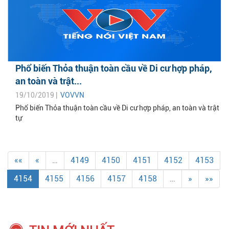
Phổ biến Thỏa thuận toàn cầu về Di cư hợp pháp,
an toàn và trật...
19/10/2019 |
VOVVN
Phổ biến Thỏa thuận toàn cầu về Di cư hợp pháp, an toàn và trật
tự
««
«
…
4149
4150
4151
4152
4153
4154
4155
4156
4157
4158
…
»
»»