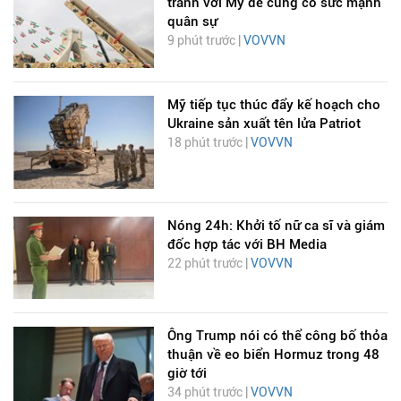
tranh với Mỹ để củng cố sức mạnh
quân sự
9 phút trước |
VOVVN
Mỹ tiếp tục thúc đẩy kế hoạch cho
Ukraine sản xuất tên lửa Patriot
18 phút trước |
VOVVN
Nóng 24h: Khởi tố nữ ca sĩ và giám
đốc hợp tác với BH Media
22 phút trước |
VOVVN
Ông Trump nói có thể công bố thỏa
thuận về eo biển Hormuz trong 48
giờ tới
34 phút trước |
VOVVN