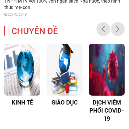
TNHH MTV với 100% vốn ngân sách Nhà nước, theo hình
thức mẹ-con.
22/10/2019
CHUYÊN ĐỀ
KINH TẾ
GIÁO DỤC
DỊCH VIÊM
PHỔI COVID-
19