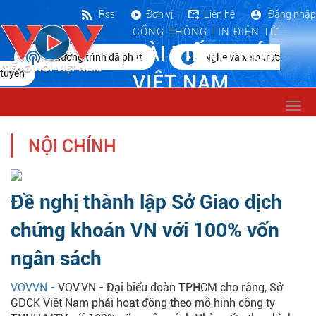
Rss
Đơn vị
Liên hệ
Đăng nhập
CỔNG THÔNG TIN ĐIỆN TỬ
ĐÀI TIẾNG NÓI
Chương trình đã phát
Nghe và xem trực
tuyến
VIỆT NAM
Togg
navi
NỘI CHÍNH
Đề nghị thành lập Sở Giao dịch
chứng khoán VN với 100% vốn
ngân sách
VOVVN -
VOV.VN - Đại biểu đoàn TPHCM cho rắng, Sở
GDCK Việt Nam phải hoạt động theo mô hình công ty