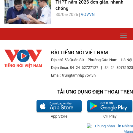
THPT năm 2026 đơn giản, nhanh
chóng
30/06/2026 |
VOVVN
Togg
navi
ĐÀI TIẾNG NÓI VIỆT NAM
Địa chỉ: 58 Quán Sứ - Phường Cửa Nam - Hà Nội
Điện thoại: 84-24-62727127 -|- 84-24-39781923
Email: trungtamrd@vov.vn
TẢI ỨNG DỤNG ĐIỆN THOẠI TRÊN
App Store
CH Play